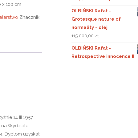
0 x 100 cm
OLBIŃSKI Rafał -
alarstwo
Znacznik:
Grotesque nature of
normality - olej
115 000,00
zł
OLBIŃSKI Rafał -
Retrospective innocence II
źnie 14 III 1957,
ł na Wydziale
4. Dyplom uzyskał