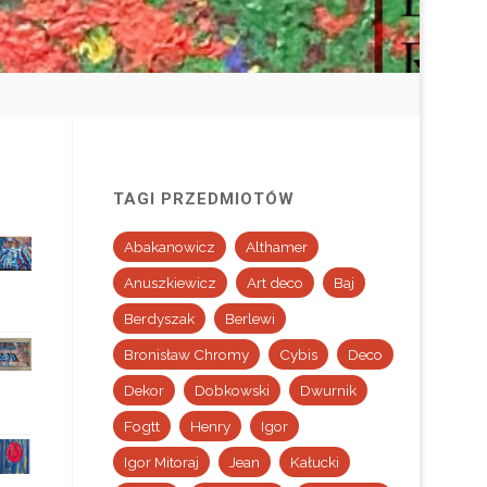
TAGI PRZEDMIOTÓW
Abakanowicz
Althamer
Anuszkiewicz
Art deco
Baj
Berdyszak
Berlewi
Bronisław Chromy
Cybis
Deco
Dekor
Dobkowski
Dwurnik
Fogtt
Henry
Igor
Igor Mitoraj
Jean
Kałucki