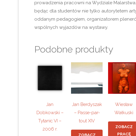
prowadzenia pracowni na Wydziale Malarstwa.
będąc dla studentów nie tylko autorytetem arty
oddanym pedagogiem, organizatorem pleneró
wspólnych wyjazdów na wystawy.
Podobne produkty
Jan
Jan Berdyszak
Wiesław
Dobkowski –
– Passe-par-
Wałkuski
Tytanic VI –
tout XIV
ZOBACZ
2006 r.
PRACĘ
ZOBACZ