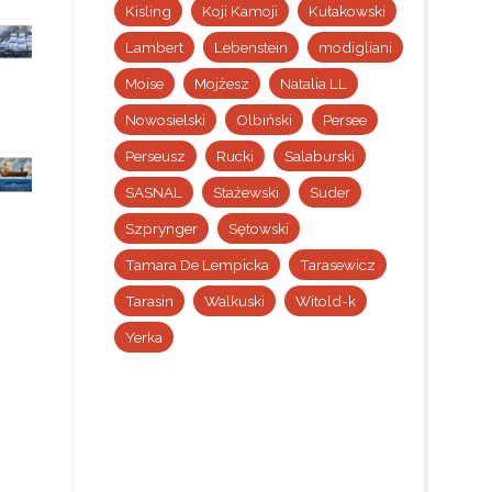
Kisling
Koji Kamoji
Kułakowski
Lambert
Lebenstein
modigliani
Moise
Mojżesz
Natalia LL
Nowosielski
Olbiński
Persee
Perseusz
Rucki
Salaburski
SASNAL
Stażewski
Suder
Szprynger
Sętowski
Tamara De Lempicka
Tarasewicz
Tarasin
Walkuski
Witold-k
Yerka