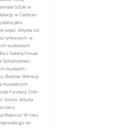
ennale Sztuki w
talację w Centrum
yślaną jako
e wejść. Artysta od
ież rynkowych, w
owych wystawach
4 z Galerią Foksal
w Sztokholmie i
ych muzeach i
, Berlinie, Wenecji
ji muzealnych.
dę Fundacji Zofii i
” (2000). Artysta
a rzecz
a Białorusi. W roku
aprosiła go do