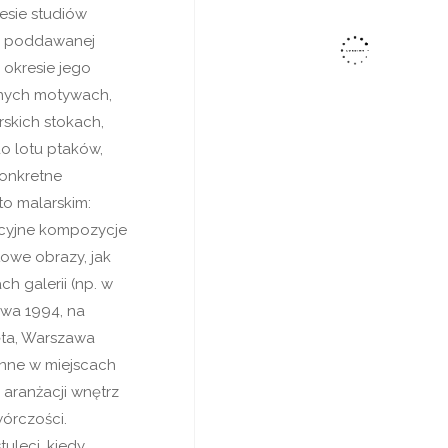
esie studiów
ry poddawanej
 okresie jego
anych motywach,
rskich stokach,
do lotu ptaków,
konkretne
o malarskim:
kcyjne kompozycje
owe obrazy, jak
h galerii (np. w
awa 1994, na
ęta, Warszawa
enne w miejscach
aranżacji wnętrz
órczości.
uleci, kiedy