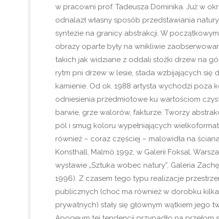
w pracowni prof. Tadeusza Dominika. Już w okr
odnalazł własny sposób przedstawiania natu
syntezie na granicy abstrakcji. W początkowym
obrazy oparte były na wnikliwie zaobserwow
takich jak widziane z oddali stożki drzew na gó
rytm pni drzew w lesie, stada wzbijających się 
kamienie. Od ok. 1988 artysta wychodzi poza 
odniesienia przedmiotowe ku wartościom czyst
barwie, grze walorów, fakturze. Tworzy abstra
pól i smug koloru wypełniających wielkoformat
również – coraz częściej – malowidła na ścianac
Konsthall, Malmö 1992, w Galerii Foksal, Warsz
wystawie „Sztuka wobec natury”, Galeria Zach
1996). Z czasem tego typu realizacje przestrz
publicznych (choć ma również w dorobku kilka 
prywatnych) stały się głównym wątkiem jego tw
Apogeum tej tendencji przypadło na przełom st