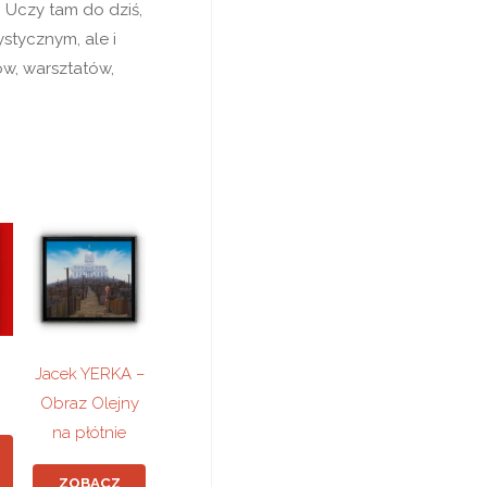
 Uczy tam do dziś,
stycznym, ale i
w, warsztatów,
Jacek YERKA –
Obraz Olejny
na płótnie
ZOBACZ