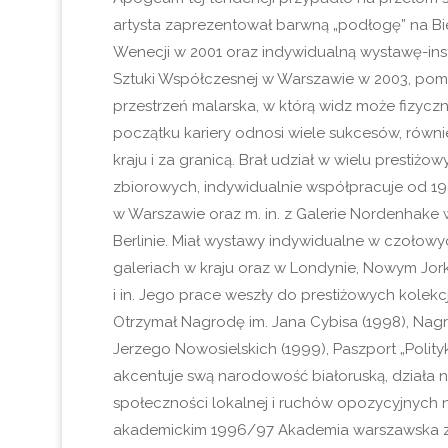
artysta zaprezentował barwną „podłogę” na Bi
Wenecji w 2001 oraz indywidualną wystawę-ins
Sztuki Współczesnej w Warszawie w 2003, pom
przestrzeń malarska, w którą widz może fizyczni
początku kariery odnosi wiele sukcesów, równ
kraju i za granicą. Brał udział w wielu prestiż
zbiorowych, indywidualnie współpracuje od 198
w Warszawie oraz m. in. z Galerie Nordenhake 
Berlinie. Miał wystawy indywidualne w czołow
galeriach w kraju oraz w Londynie, Nowym Jorku
i in. Jego prace weszły do prestiżowych kolekc
Otrzymał Nagrodę im. Jana Cybisa (1998), Nagro
Jerzego Nowosielskich (1999), Paszport „Polityki
akcentuje swą narodowość białoruską, działa n
społeczności lokalnej i ruchów opozycyjnych n
akademickim 1996/97 Akademia warszawska z