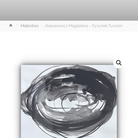
Strona
Malarstwo
Abakanowicz Magdalena – Rysunek Tuszem
główna