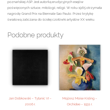
poznańskiej ASP. Jest autorką erudycyjnych esejów
poświęconych sztuce, mitologii, religii. W roku 1965 otrzymała
nagrodę Grand Prix na Biennale Sao Paulo. Przez krytykę
światową zaliczana do ścisłej czołówki artystów XX wieku.
Podobne produkty
Jan Dobkowski – Tytanic VI –
Mojżesz Moise Kisling –
2006 r.
Orchidee – 1931 r.