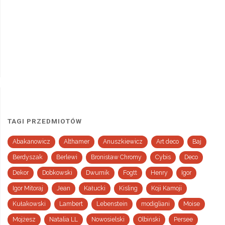
TAGI PRZEDMIOTÓW
Abakanowicz
Althamer
Anuszkiewicz
Art deco
Baj
Berdyszak
Berlewi
Bronisław Chromy
Cybis
Deco
Dekor
Dobkowski
Dwurnik
Fogtt
Henry
Igor
Igor Mitoraj
Jean
Kałucki
Kisling
Koji Kamoji
Kułakowski
Lambert
Lebenstein
modigliani
Moise
Mojżesz
Natalia LL
Nowosielski
Olbiński
Persee