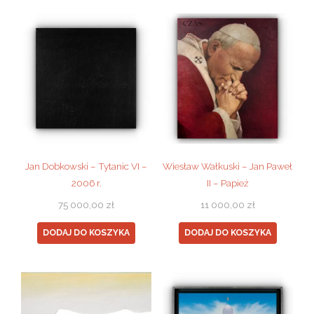
Jan Dobkowski – Tytanic VI –
Wiesław Wałkuski – Jan Paweł
2006 r.
II – Papież
75 000,00
zł
11 000,00
zł
DODAJ DO KOSZYKA
DODAJ DO KOSZYKA