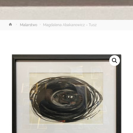
Strona
Malarstwo
Magdalena Abakanowicz – Tusz
główna