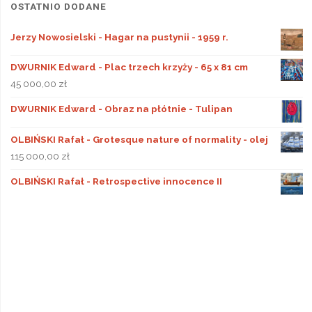
OSTATNIO DODANE
Jerzy Nowosielski - Hagar na pustynii - 1959 r.
DWURNIK Edward - Plac trzech krzyży - 65 x 81 cm
45 000,00
zł
DWURNIK Edward - Obraz na płótnie - Tulipan
OLBIŃSKI Rafał - Grotesque nature of normality - olej
115 000,00
zł
OLBIŃSKI Rafał - Retrospective innocence II