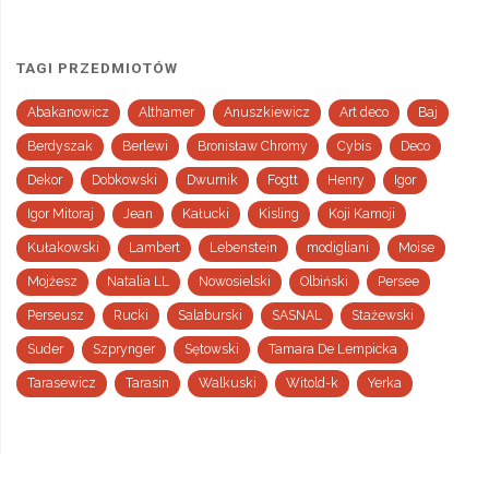
TAGI PRZEDMIOTÓW
Abakanowicz
Althamer
Anuszkiewicz
Art deco
Baj
Berdyszak
Berlewi
Bronisław Chromy
Cybis
Deco
Dekor
Dobkowski
Dwurnik
Fogtt
Henry
Igor
Igor Mitoraj
Jean
Kałucki
Kisling
Koji Kamoji
Kułakowski
Lambert
Lebenstein
modigliani
Moise
Mojżesz
Natalia LL
Nowosielski
Olbiński
Persee
Perseusz
Rucki
Salaburski
SASNAL
Stażewski
Suder
Szprynger
Sętowski
Tamara De Lempicka
Tarasewicz
Tarasin
Walkuski
Witold-k
Yerka