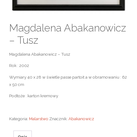
Magdalena Abakanowicz
– Tusz
Magdalena Abakanowicz – Tusz
Rok : 2002
Wymiary 40 x 28 w świetle passe partoit a w obramowaniu : 62
x 50 cm
Podłoże : karton kremowy
Kategoria:
Malarstwo
Znacznik:
Abakanowicz
Opis