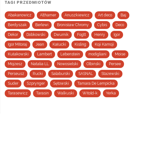
TAGI PRZEDMIOTÓW
Abakanowicz
Althamer
Anuszkiewicz
Art deco
Baj
Berdyszak
Berlewi
Bronisław Chromy
Cybis
Deco
Dekor
Dobkowski
Dwurnik
Fogtt
Henry
Igor
Igor Mitoraj
Jean
Kałucki
Kisling
Koji Kamoji
Kułakowski
Lambert
Lebenstein
modigliani
Moise
Mojżesz
Natalia LL
Nowosielski
Olbiński
Persee
Perseusz
Rucki
Salaburski
SASNAL
Stażewski
Suder
Szprynger
Sętowski
Tamara De Lempicka
Tarasewicz
Tarasin
Walkuski
Witold-k
Yerka