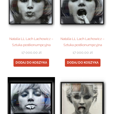
Natalia LL Lach Lachowicz –
Natalia LL Lach Lachowicz –
Sztuka postkonumpcyjna
Sztuka postkonumpcyjna
17 000,00
zł
17 000,00
zł
DODAJ DO KOSZYKA
DODAJ DO KOSZYKA