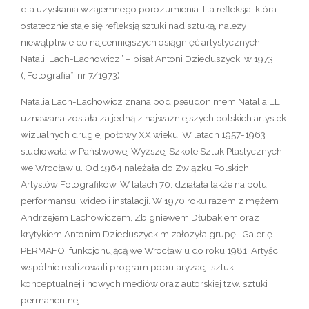
dla uzyskania wzajemnego porozumienia. I ta refleksja, która
ostatecznie staje się refleksją sztuki nad sztuką, należy
niewątpliwie do najcenniejszych osiągnięć artystycznych
Natalii Lach-Lachowicz” – pisał Antoni Dzieduszycki w 1973
(„Fotografia”, nr 7/1973).
Natalia Lach-Lachowicz znana pod pseudonimem Natalia LL,
uznawana została za jedną z najważniejszych polskich artystek
wizualnych drugiej połowy XX wieku. W latach 1957-1963
studiowała w Państwowej Wyższej Szkole Sztuk Plastycznych
we Wrocławiu. Od 1964 należała do Związku Polskich
Artystów Fotografików. W latach 70. działała także na polu
performansu, wideo i instalacji. W 1970 roku razem z mężem
Andrzejem Lachowiczem, Zbigniewem Dłubakiem oraz
krytykiem Antonim Dzieduszyckim założyła grupę i Galerię
PERMAFO, funkcjonującą we Wrocławiu do roku 1981. Artyści
wspólnie realizowali program popularyzacji sztuki
konceptualnej i nowych mediów oraz autorskiej tzw. sztuki
permanentnej.