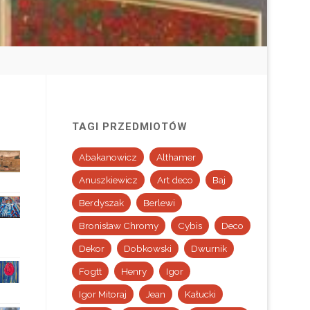
TAGI PRZEDMIOTÓW
Abakanowicz
Althamer
Anuszkiewicz
Art deco
Baj
Berdyszak
Berlewi
Bronisław Chromy
Cybis
Deco
Dekor
Dobkowski
Dwurnik
Fogtt
Henry
Igor
Igor Mitoraj
Jean
Kałucki