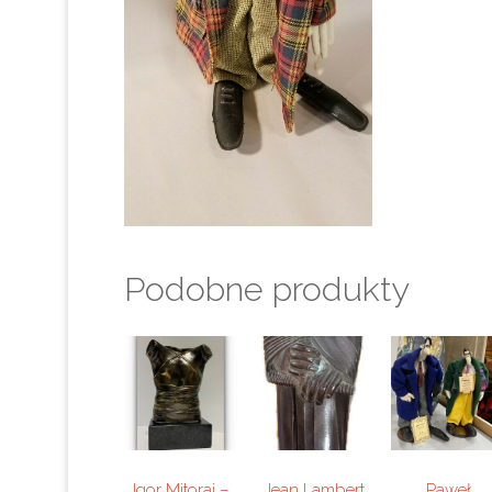
Podobne produkty
Igor Mitoraj –
Jean Lambert
Paweł