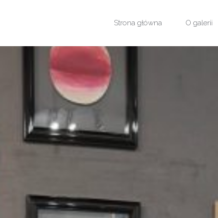
Przejdź
Strona główna
O galerii
do
treści