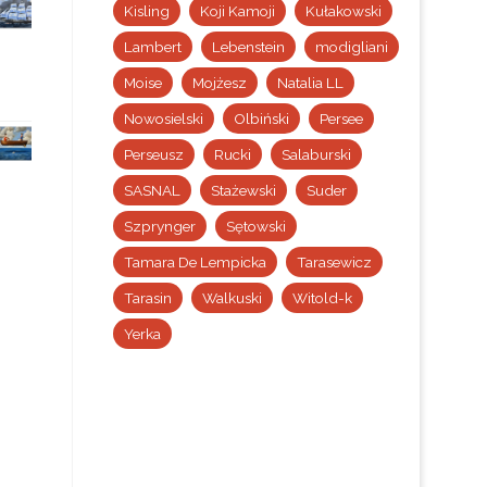
Kisling
Koji Kamoji
Kułakowski
Lambert
Lebenstein
modigliani
Moise
Mojżesz
Natalia LL
Nowosielski
Olbiński
Persee
Perseusz
Rucki
Salaburski
SASNAL
Stażewski
Suder
Szprynger
Sętowski
Tamara De Lempicka
Tarasewicz
Tarasin
Walkuski
Witold-k
Yerka