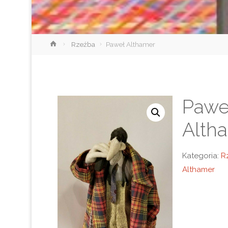
Strona
Rzeźba
Paweł Althamer
główna
Pawe
Alth
Kategoria:
R
Althamer