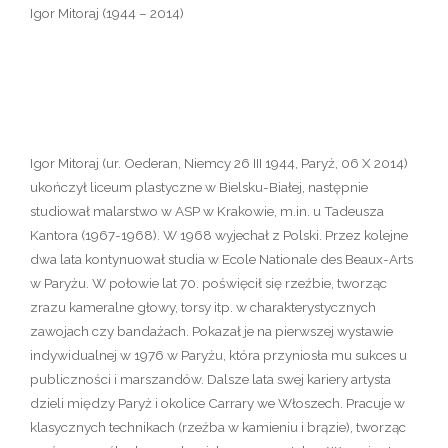
Igor Mitoraj (1944 – 2014)
Igor Mitoraj (ur. Oederan, Niemcy 26 III 1944, Paryż, 06 X 2014)
ukończył liceum plastyczne w Bielsku-Białej, następnie
studiował malarstwo w ASP w Krakowie, m.in. u Tadeusza
Kantora (1967-1968). W 1968 wyjechał z Polski. Przez kolejne
dwa lata kontynuował studia w Ecole Nationale des Beaux-Arts
w Paryżu. W połowie lat 70. poświęcił się rzeźbie, tworząc
zrazu kameralne głowy, torsy itp. w charakterystycznych
zawojach czy bandażach. Pokazał je na pierwszej wystawie
indywidualnej w 1976 w Paryżu, która przyniosła mu sukces u
publiczności i marszandów. Dalsze lata swej kariery artysta
dzieli między Paryż i okolice Carrary we Włoszech. Pracuje w
klasycznych technikach (rzeźba w kamieniu i brązie), tworząc