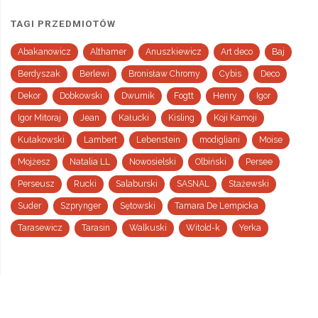
TAGI PRZEDMIOTÓW
Abakanowicz
Althamer
Anuszkiewicz
Art deco
Baj
Berdyszak
Berlewi
Bronisław Chromy
Cybis
Deco
Dekor
Dobkowski
Dwurnik
Fogtt
Henry
Igor
Igor Mitoraj
Jean
Kałucki
Kisling
Koji Kamoji
Kułakowski
Lambert
Lebenstein
modigliani
Moise
Mojżesz
Natalia LL
Nowosielski
Olbiński
Persee
Perseusz
Rucki
Salaburski
SASNAL
Stażewski
Suder
Szprynger
Sętowski
Tamara De Lempicka
Tarasewicz
Tarasin
Walkuski
Witold-k
Yerka