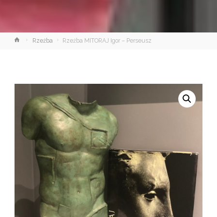
Strona
Rzeźba
Rzeźba MITORAJ Igor – Perseusz
główna