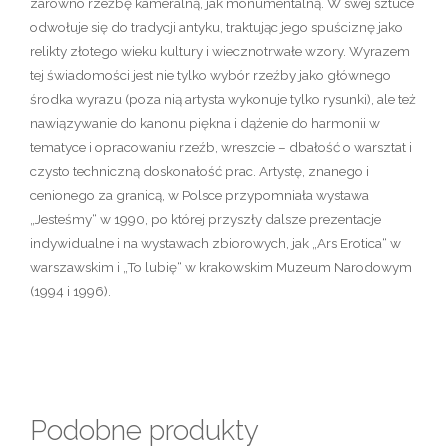
zarówno rzeźbę kameralną, jak monumentalną. W swej sztuce
odwołuje się do tradycji antyku, traktując jego spuściznę jako
relikty złotego wieku kultury i wiecznotrwałe wzory. Wyrazem
tej świadomości jest nie tylko wybór rzeźby jako głównego
środka wyrazu (poza nią artysta wykonuje tylko rysunki), ale też
nawiązywanie do kanonu piękna i dążenie do harmonii w
tematyce i opracowaniu rzeźb, wreszcie – dbałość o warsztat i
czysto techniczną doskonałość prac. Artystę, znanego i
cenionego za granicą, w Polsce przypomniała wystawa
„Jesteśmy“ w 1990, po której przyszły dalsze prezentacje
indywidualne i na wystawach zbiorowych, jak „Ars Erotica“ w
warszawskim i „To lubię“ w krakowskim Muzeum Narodowym
(1994 i 1996).
Podobne produkty