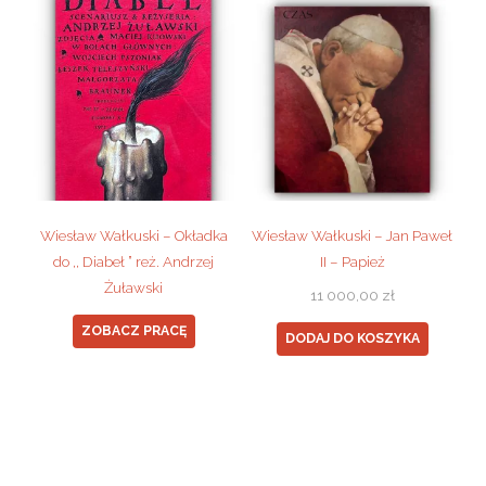
Wiesław Wałkuski – Okładka
Wiesław Wałkuski – Jan Paweł
do ,, Diabeł ” reż. Andrzej
II – Papież
Żuławski
11 000,00
zł
ZOBACZ PRACĘ
DODAJ DO KOSZYKA