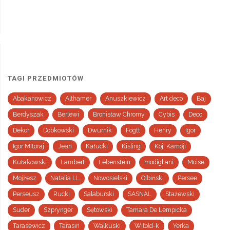
TAGI PRZEDMIOTÓW
Abakanowicz
Althamer
Anuszkiewicz
Art deco
Baj
Berdyszak
Berlewi
Bronisław Chromy
Cybis
Deco
Dekor
Dobkowski
Dwurnik
Fogtt
Henry
Igor
Igor Mitoraj
Jean
Kałucki
Kisling
Koji Kamoji
Kułakowski
Lambert
Lebenstein
modigliani
Moise
Mojżesz
Natalia LL
Nowosielski
Olbiński
Persee
Perseusz
Rucki
Salaburski
SASNAL
Stażewski
Suder
Szprynger
Sętowski
Tamara De Lempicka
Tarasewicz
Tarasin
Walkuski
Witold-k
Yerka