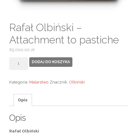
Rafał Olbiński –
Attachment to pastiche
65 000,00
zł
ilość
DODAJ DO KOSZYKA
Rafał
Olbiński
Kategoria:
Malarstwo
Znacznik:
Olbiński
-
Attachment
to
Opis
pastiche
Opis
Rafał Olbiński