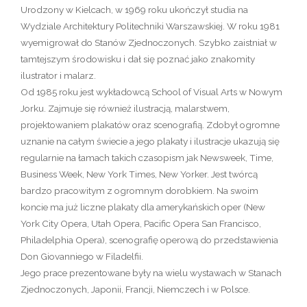
Urodzony w Kielcach, w 1969 roku ukończył studia na
Wydziale Architektury Politechniki Warszawskiej. W roku 1981
wyemigrował do Stanów Zjednoczonych. Szybko zaistniał w
tamtejszym środowisku i dał się poznać jako znakomity
ilustrator i malarz.
Od 1985 roku jest wykładowcą School of Visual Arts w Nowym
Jorku. Zajmuje się również ilustracją, malarstwem,
projektowaniem plakatów oraz scenografią. Zdobył ogromne
uznanie na całym świecie a jego plakaty i ilustracje ukazują się
regularnie na łamach takich czasopism jak Newsweek, Time,
Business Week, New York Times, New Yorker. Jest twórcą
bardzo pracowitym z ogromnym dorobkiem. Na swoim
koncie ma już liczne plakaty dla amerykańskich oper (New
York City Opera, Utah Opera, Pacific Opera San Francisco,
Philadelphia Opera), scenografię operową do przedstawienia
Don Giovanniego w Filadelfii.
Jego prace prezentowane były na wielu wystawach w Stanach
Zjednoczonych, Japonii, Francji, Niemczech i w Polsce.