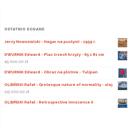
OSTATNIO DODANE
Jerzy Nowosielski - Hagar na pustynii - 1959 r.
DWURNIK Edward - Plac trzech krzyży - 65 x 81 cm
45 000,00
zł
DWURNIK Edward - Obraz na płótnie - Tulipan
OLBIŃSKI Rafał - Grotesque nature of normality - olej
115 000,00
zł
OLBIŃSKI Rafał - Retrospective innocence II