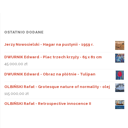
OSTATNIO DODANE
Jerzy Nowosielski - Hagar na pustynii - 1959 r.
DWURNIK Edward - Plac trzech krzyży - 65 x 81 cm
45 000,00
zł
DWURNIK Edward - Obraz na płótnie - Tulipan
OLBIŃSKI Rafał - Grotesque nature of normality - olej
115 000,00
zł
OLBIŃSKI Rafał - Retrospective innocence II