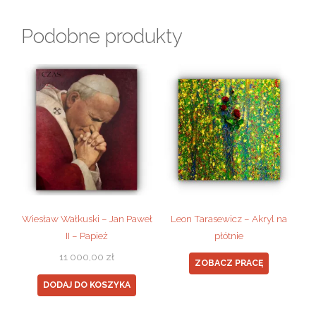
Podobne produkty
Wiesław Wałkuski – Jan Paweł
Leon Tarasewicz – Akryl na
II – Papież
płótnie
11 000,00
zł
ZOBACZ PRACĘ
DODAJ DO KOSZYKA