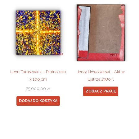
Leon Tarasewicz – Płótno 100
Jerzy Nowosielski – Akt w
x 100 cm
lustrze 1980 r.
75 000,00
zł
ZOBACZ PRACĘ
DODAJ DO KOSZYKA