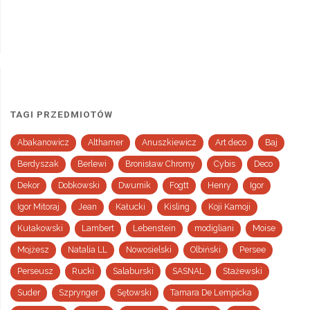
TAGI PRZEDMIOTÓW
Abakanowicz
Althamer
Anuszkiewicz
Art deco
Baj
Berdyszak
Berlewi
Bronisław Chromy
Cybis
Deco
Dekor
Dobkowski
Dwurnik
Fogtt
Henry
Igor
Igor Mitoraj
Jean
Kałucki
Kisling
Koji Kamoji
Kułakowski
Lambert
Lebenstein
modigliani
Moise
Mojżesz
Natalia LL
Nowosielski
Olbiński
Persee
Perseusz
Rucki
Salaburski
SASNAL
Stażewski
Suder
Szprynger
Sętowski
Tamara De Lempicka