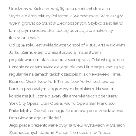
Urodzony w Kielcach, w 1969 roku ukończył studia na
Wydziale Architektury Politechniki Warszawskiej. W roku 1981
wyemigrował do Stanów Zjednoczonych. Szybko zaistniał w
tamtejszym środowisku i dał się poznać jako znakomity
ilustrator i malarz.
Od 1985 roku jest wykładowcą School of Visual Arts w Nowym
Jorku. Zajmuje się również ilustracją, malarstwem,
projektowaniem plakatów oraz scenografią. Zdobył ogromne
uznanie na całym świecie a jego plakaty i ilustracje ukazują się
regularnie na łamach takich czasopism jak Newsweek, Time,
Business Week, New York Times, New Yorker. Jest twórcą
bardzo pracowitym z ogromnym dorobkiem. Na swoim
koncie ma już liczne plakaty dla amerykańskich oper (New
York City Opera, Utah Opera, Pacific Opera San Francisco,
Philadelphia Opera), scenografię operową do przedstawienia
Don Giovanniego w Filadelfii.
Jego prace prezentowane były na wielu wystawach w Stanach
Zjednoczonych, Japonii, Francji, Niemczech i w Polsce.