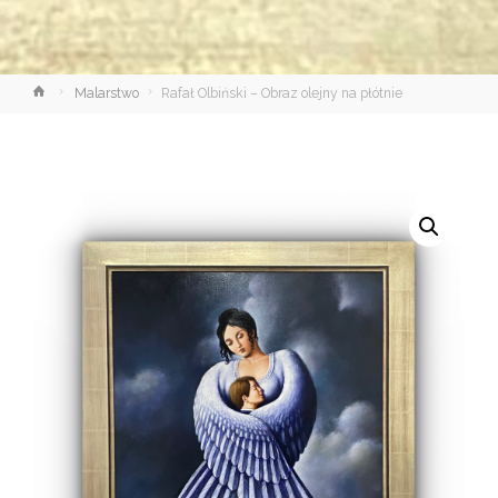
Strona
Malarstwo
Rafał Olbiński – Obraz olejny na płótnie
główna