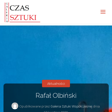
Aktualności
Rafał Olbiński
Opublikowane przez
Galeria Sztuki Współczesnej
dnia