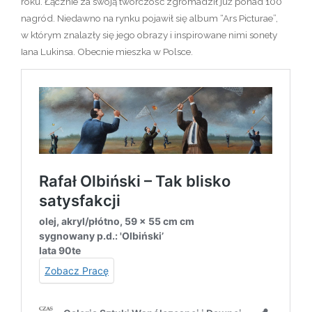
roku. Łącznie za swoją twórczość zgromadził już ponad 100
nagród. Niedawno na rynku pojawił się album “Ars Picturae”,
w którym znalazły się jego obrazy i inspirowane nimi sonety
Iana Lukinsa. Obecnie mieszka w Polsce.