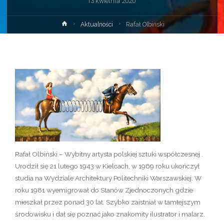
13 kwietnia 2020
Strona
Aktualności
Rafał Olbiński
główna
Rafał Olbiński – Wybitny artysta polskiej sztuki współczesnej .
Urodził się 21 lutego 1943 w Kielcach, w 1969 roku ukończył
studia na Wydziale Architektury Politechniki Warszawskiej. W
roku 1981 wyemigrował do Stanów Zjednoczonych gdzie
mieszkał przez ponad 30 lat. Szybko zaistniał w tamtejszym
środowisku i dał się poznać jako znakomity ilustrator i malarz.