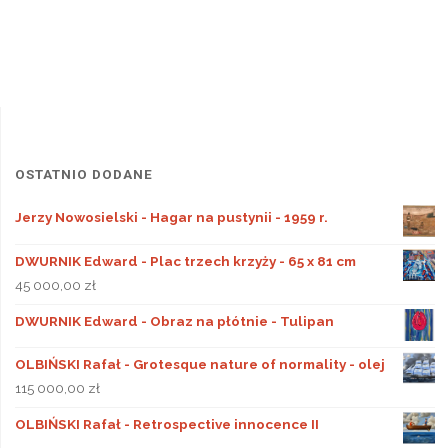
OSTATNIO DODANE
Jerzy Nowosielski - Hagar na pustynii - 1959 r.
DWURNIK Edward - Plac trzech krzyży - 65 x 81 cm
45 000,00
zł
DWURNIK Edward - Obraz na płótnie - Tulipan
OLBIŃSKI Rafał - Grotesque nature of normality - olej
115 000,00
zł
OLBIŃSKI Rafał - Retrospective innocence II