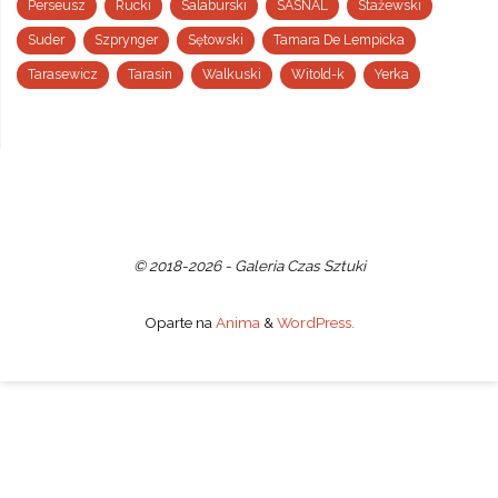
Perseusz
Rucki
Salaburski
SASNAL
Stażewski
Suder
Szprynger
Sętowski
Tamara De Lempicka
Tarasewicz
Tarasin
Walkuski
Witold-k
Yerka
© 2018-2026 - Galeria Czas Sztuki
Oparte na
Anima
&
WordPress.