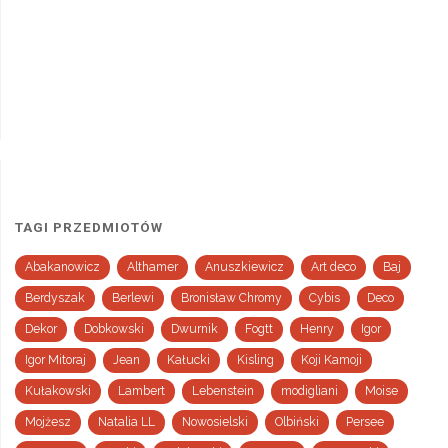
TAGI PRZEDMIOTÓW
Abakanowicz
Althamer
Anuszkiewicz
Art deco
Baj
Berdyszak
Berlewi
Bronisław Chromy
Cybis
Deco
Dekor
Dobkowski
Dwurnik
Fogtt
Henry
Igor
Igor Mitoraj
Jean
Kałucki
Kisling
Koji Kamoji
Kułakowski
Lambert
Lebenstein
modigliani
Moise
Mojżesz
Natalia LL
Nowosielski
Olbiński
Persee