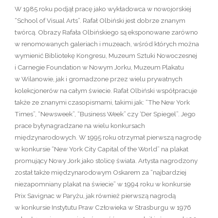
W 1985 roku podjął pracę jako wykładowca w nowojorskiej
“School of Visual Arts”. Rafał Olbiński jest dobrze znanym
twórcą. Obrazy Rafała Olbińskiego są eksponowane zarówno
w renomowanych galeriach i muzeach, wśród których można
wymienić Bibliotekę Kongresu, Muzeum Sztuki Nowoczesnej
i Carnegie Foundation w Nowym Jorku, Muzeum Plakatu
w Wilanowie, jak i gromadzone przez wielu prywatnych
kolekcjonerów na całym świecie. Rafał Olbiński współpracuje
także ze znanymi czasopismami, takimi jak: “The New York
Times”, “Newsweek”, “Business Week” czy ‘Der Spiegel”. Jego
prace byłynagradzane na wielu konkursach
międzynarodowych. W 1995 roku otrzymał pierwszą nagrodę
w konkursie “New York City Capital of the World” na plakat
promujący Nowy Jork jako stolicę świata. Artysta nagrodzony
został także międzynarodowym Oskarem za “najbardziej
niezapomniany plakat na świecie” w 1994 roku w konkursie
Prix Savignac w Paryżu, jak również pierwszą nagrodą
w konkursie Instytutu Praw Człowieka w Strasburgu w 1976