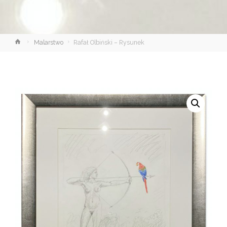
Strona
Malarstwo
Rafał Olbiński – Rysunek
główna