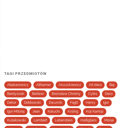
TAGI PRZEDMIOTÓW
Abakanowicz
Althamer
Anuszkiewicz
Art deco
Baj
Berdyszak
Berlewi
Bronisław Chromy
Cybis
Deco
Dekor
Dobkowski
Dwurnik
Fogtt
Henry
Igor
Igor Mitoraj
Jean
Kałucki
Kisling
Koji Kamoji
Kułakowski
Lambert
Lebenstein
modigliani
Moise