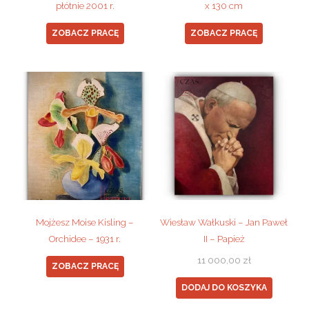
płótnie 2001 r.
x 130 cm
ZOBACZ PRACĘ
ZOBACZ PRACĘ
Mojżesz Moise Kisling –
Wiesław Wałkuski – Jan Paweł
Orchidee – 1931 r.
II – Papież
11 000,00
zł
ZOBACZ PRACĘ
DODAJ DO KOSZYKA