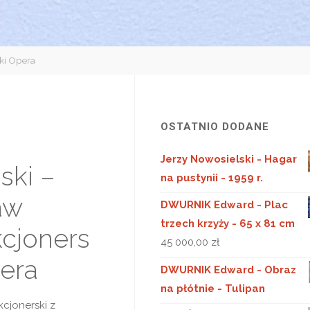
ski Opera
OSTATNIO DODANE
Jerzy Nowosielski - Hagar
ski –
na pustynii - 1959 r.
aw
DWURNIK Edward - Plac
trzech krzyży - 65 x 81 cm
kcjoners
45 000,00
zł
pera
DWURNIK Edward - Obraz
na płótnie - Tulipan
cjonerski z