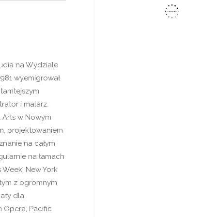
udia na Wydziale
 1981 wyemigrował
 tamtejszym
rator i malarz.
l Arts w Nowym
wem, projektowaniem
znanie na całym
regularnie na łamach
s Week, New York
witym z ogromnym
aty dla
 Opera, Pacific