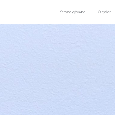
Przejdź
Strona główna
O galerii
do
treści