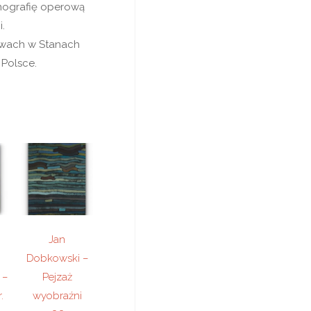
enografię operową
.
awach w Stanach
 Polsce.
Jan
Dobkowski –
 –
Pejzaż
.
wyobraźni