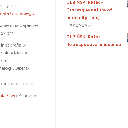
OLBIŃSKI Rafał -
nfografika
Grotesque nature of
fała Olbińskiego
.
normality - olej
wkiem na papierze
115 000,00
zł
x 23 cm
OLBIŃSKI Rafał -
Retrospective innocence II
, inkografia w
 nakładzie 100
3 cm
talog „Olbiński i
rtfolio i futerał
alarstwo
Znacznik: