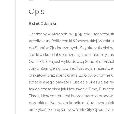
Opis
Rafał Olbiński
Urodzony w Kielcach, w 1969 roku ukończył st
Architektury Politechniki Warszawskiej. W roku
do Stanów Zjednoczonych. Szybko zaistniał w
środowisku i dał się poznać jako znakomity ilust
Od 1985 roku jest wykładowcą School of Visua
Jorku. Zajmuje się również ilustracją, malarst
plakatów oraz scenografią. Zdobył ogromne u
świecie a jego plakaty i ilustracje ukazują się 
takich czasopism jak Newsweek, Time, Busines
Times, New Yorker. Jest twórcą bardzo praco
dorobkiem. Na swoim koncie ma już liczne plak
amerykańskich oper (New York City Opera, Utah