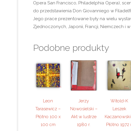
Opera San Francisco, Philadelphia Opera), sc
do przedstawienia Don Giovanniego w Filadelfii
Jego prace prezentowane były na wielu wyst
Zjednoczonych, Japonii, Francji, Niemczech i w
Podobne produkty
Leon
Jerzy
Witold-K
Tarasewicz –
Nowosielski –
Leszek
Płótno 100 x
Akt w lustrze
Kaczanowski
100 cm
1980 r.
Płótno 1972 r