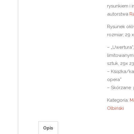
rysunkiem i i
autorstwa
Ra
Rysunek ołó
rozmiar; 29 
– „Uwertura”
limitowanym
sztuk, 29x 2
– Książka/ka
opera”
– Skórzane po
Kategoria:
M
Olbiński
Opis