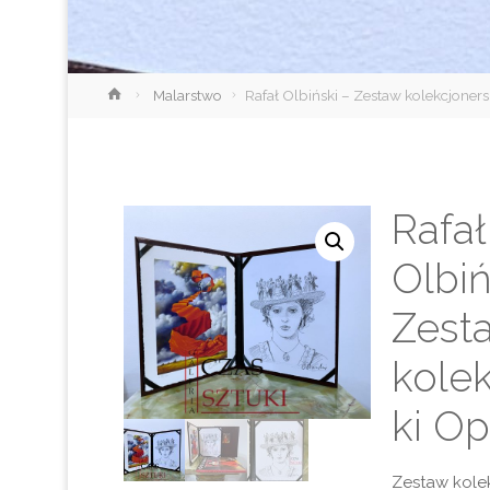
Strona
Malarstwo
Rafał Olbiński – Zestaw kolekcjoner
główna
Rafał
Olbiń
Zest
kole
ki O
Zestaw kolek