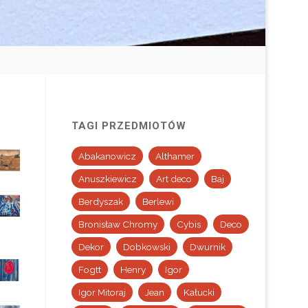
TAGI PRZEDMIOTÓW
Abakanowicz
Althamer
Anuszkiewicz
Art deco
Baj
Berdyszak
Berlewi
Bronisław Chromy
Cybis
Deco
Dekor
Dobkowski
Dwurnik
Fogtt
Henry
Igor
Igor Mitoraj
Jean
Kałucki