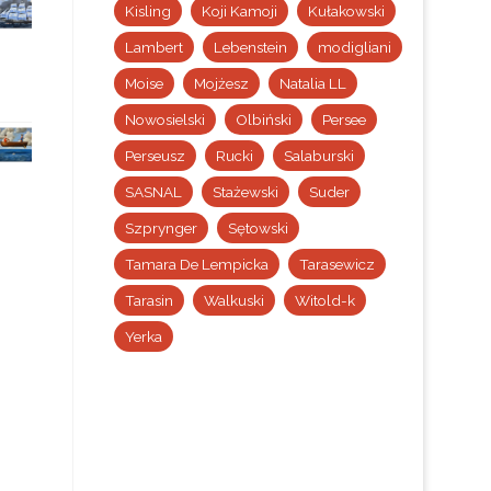
Kisling
Koji Kamoji
Kułakowski
Lambert
Lebenstein
modigliani
Moise
Mojżesz
Natalia LL
Nowosielski
Olbiński
Persee
Perseusz
Rucki
Salaburski
SASNAL
Stażewski
Suder
Szprynger
Sętowski
Tamara De Lempicka
Tarasewicz
Tarasin
Walkuski
Witold-k
Yerka