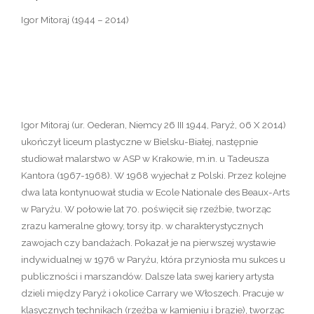
Igor Mitoraj (1944 – 2014)
Igor Mitoraj (ur. Oederan, Niemcy 26 III 1944, Paryż, 06 X 2014)
ukończył liceum plastyczne w Bielsku-Białej, następnie
studiował malarstwo w ASP w Krakowie, m.in. u Tadeusza
Kantora (1967-1968). W 1968 wyjechał z Polski. Przez kolejne
dwa lata kontynuował studia w Ecole Nationale des Beaux-Arts
w Paryżu. W połowie lat 70. poświęcił się rzeźbie, tworząc
zrazu kameralne głowy, torsy itp. w charakterystycznych
zawojach czy bandażach. Pokazał je na pierwszej wystawie
indywidualnej w 1976 w Paryżu, która przyniosła mu sukces u
publiczności i marszandów. Dalsze lata swej kariery artysta
dzieli między Paryż i okolice Carrary we Włoszech. Pracuje w
klasycznych technikach (rzeźba w kamieniu i brązie), tworząc