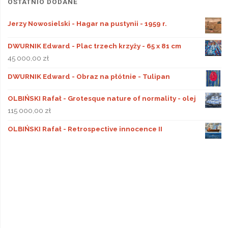
OSTATNIO DODANE
Jerzy Nowosielski - Hagar na pustynii - 1959 r.
DWURNIK Edward - Plac trzech krzyży - 65 x 81 cm
45 000,00
zł
DWURNIK Edward - Obraz na płótnie - Tulipan
OLBIŃSKI Rafał - Grotesque nature of normality - olej
115 000,00
zł
OLBIŃSKI Rafał - Retrospective innocence II