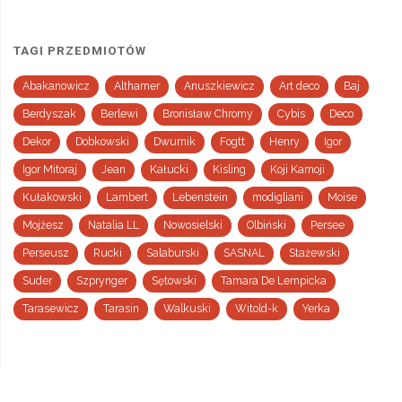
TAGI PRZEDMIOTÓW
Abakanowicz
Althamer
Anuszkiewicz
Art deco
Baj
Berdyszak
Berlewi
Bronisław Chromy
Cybis
Deco
Dekor
Dobkowski
Dwurnik
Fogtt
Henry
Igor
Igor Mitoraj
Jean
Kałucki
Kisling
Koji Kamoji
Kułakowski
Lambert
Lebenstein
modigliani
Moise
Mojżesz
Natalia LL
Nowosielski
Olbiński
Persee
Perseusz
Rucki
Salaburski
SASNAL
Stażewski
Suder
Szprynger
Sętowski
Tamara De Lempicka
Tarasewicz
Tarasin
Walkuski
Witold-k
Yerka