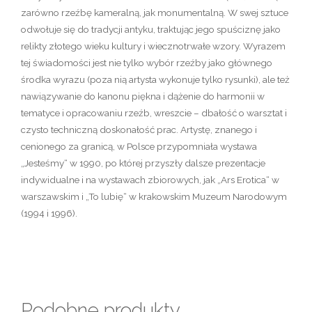
zarówno rzeźbę kameralną, jak monumentalną. W swej sztuce
odwołuje się do tradycji antyku, traktując jego spuściznę jako
relikty złotego wieku kultury i wiecznotrwałe wzory. Wyrazem
tej świadomości jest nie tylko wybór rzeźby jako głównego
środka wyrazu (poza nią artysta wykonuje tylko rysunki), ale też
nawiązywanie do kanonu piękna i dążenie do harmonii w
tematyce i opracowaniu rzeźb, wreszcie – dbałość o warsztat i
czysto techniczną doskonałość prac. Artystę, znanego i
cenionego za granicą, w Polsce przypomniała wystawa
„Jesteśmy“ w 1990, po której przyszły dalsze prezentacje
indywidualne i na wystawach zbiorowych, jak „Ars Erotica“ w
warszawskim i „To lubię“ w krakowskim Muzeum Narodowym
(1994 i 1996).
Podobne produkty