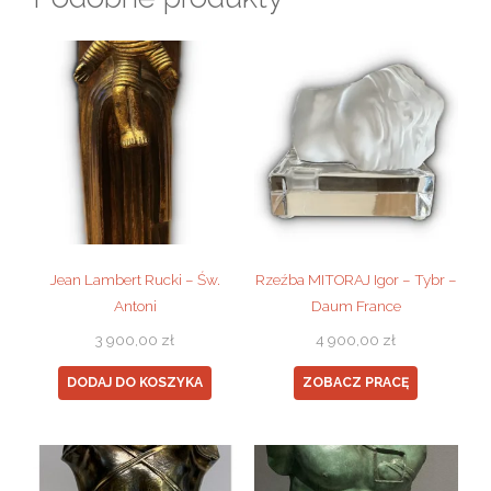
Jean Lambert Rucki – Św.
Rzeźba MITORAJ Igor – Tybr –
Antoni
Daum France
3 900,00
zł
4 900,00
zł
DODAJ DO KOSZYKA
ZOBACZ PRACĘ