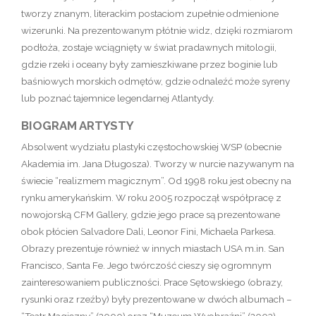
tworzy znanym, literackim postaciom zupełnie odmienione
wizerunki. Na prezentowanym płótnie widz, dzięki rozmiarom
podłoża, zostaje wciągnięty w świat pradawnych mitologii,
gdzie rzeki i oceany były zamieszkiwane przez boginie lub
baśniowych morskich odmętów, gdzie odnaleźć może syreny
lub poznać tajemnice legendarnej Atlantydy.
BIOGRAM ARTYSTY
Absolwent wydziału plastyki częstochowskiej WSP (obecnie
Akademia im. Jana Długosza). Tworzy w nurcie nazywanym na
świecie “realizmem magicznym”. Od 1998 roku jest obecny na
rynku amerykańskim. W roku 2005 rozpoczął współpracę z
nowojorską CFM Gallery, gdzie jego prace są prezentowane
obok płócien Salvadore Dali, Leonor Fini, Michaela Parkesa.
Obrazy prezentuje również w innych miastach USA m.in. San
Francisco, Santa Fe. Jego twórczość cieszy się ogromnym
zainteresowaniem publiczności. Prace Sętowskiego (obrazy,
rysunki oraz rzeźby) były prezentowane w dwóch albumach –
“Teatr Magiczny” (2000) oraz “Muzeum Wyobraźni” (2003),