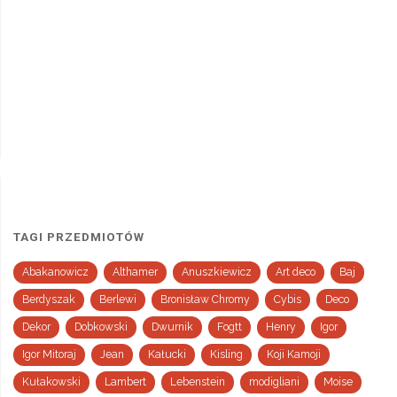
TAGI PRZEDMIOTÓW
Abakanowicz
Althamer
Anuszkiewicz
Art deco
Baj
Berdyszak
Berlewi
Bronisław Chromy
Cybis
Deco
Dekor
Dobkowski
Dwurnik
Fogtt
Henry
Igor
Igor Mitoraj
Jean
Kałucki
Kisling
Koji Kamoji
Kułakowski
Lambert
Lebenstein
modigliani
Moise