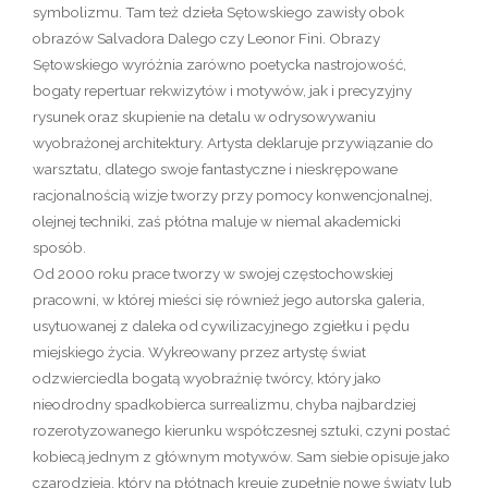
symbolizmu. Tam też dzieła Sętowskiego zawisły obok
obrazów Salvadora Dalego czy Leonor Fini. Obrazy
Sętowskiego wyróżnia zarówno poetycka nastrojowość,
bogaty repertuar rekwizytów i motywów, jak i precyzyjny
rysunek oraz skupienie na detalu w odrysowywaniu
wyobrażonej architektury. Artysta deklaruje przywiązanie do
warsztatu, dlatego swoje fantastyczne i nieskrępowane
racjonalnością wizje tworzy przy pomocy konwencjonalnej,
olejnej techniki, zaś płótna maluje w niemal akademicki
sposób.
Od 2000 roku prace tworzy w swojej częstochowskiej
pracowni, w której mieści się również jego autorska galeria,
usytuowanej z daleka od cywilizacyjnego zgiełku i pędu
miejskiego życia. Wykreowany przez artystę świat
odzwierciedla bogatą wyobraźnię twórcy, który jako
nieodrodny spadkobierca surrealizmu, chyba najbardziej
rozerotyzowanego kierunku współczesnej sztuki, czyni postać
kobiecą jednym z głównym motywów. Sam siebie opisuje jako
czarodzieja, który na płótnach kreuje zupełnie nowe światy lub