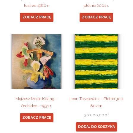
lustrze 1980 r.
płótnie 2001 r.
ZOBACZ PRACĘ
ZOBACZ PRACĘ
Mojżesz Moise Kisling –
Leon Tarasewicz – Płótno 30 x
Orchidee – 1931 r.
80 cm
38 000,00
zł
ZOBACZ PRACĘ
DODAJ DO KOSZYKA