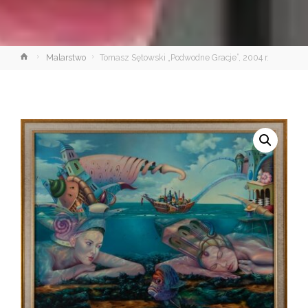
Strona
Malarstwo
Tomasz Sętowski „Podwodne Gracje”, 2004 r.
główna