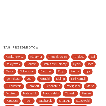
TAGI PRZEDMIOTÓW
Abakanowicz
Althamer
Anuszkiewicz
Art deco
Baj
Berdyszak
Berlewi
Bronisław Chromy
Cybis
Deco
Dekor
Dobkowski
Dwurnik
Fogtt
Henry
Igor
Igor Mitoraj
Jean
Kałucki
Kisling
Koji Kamoji
Kułakowski
Lambert
Lebenstein
modigliani
Moise
Mojżesz
Natalia LL
Nowosielski
Olbiński
Persee
Perseusz
Rucki
Salaburski
SASNAL
Stażewski