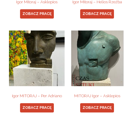
Igor Mitoraj – Asklepios
Igor Mitoraj – Helios Rzeźba
ZOBACZ PRACĘ
ZOBACZ PRACĘ
Igor MITORAJ – Per Adriano
MITORAJ Igor – Asklepios
ZOBACZ PRACĘ
ZOBACZ PRACĘ