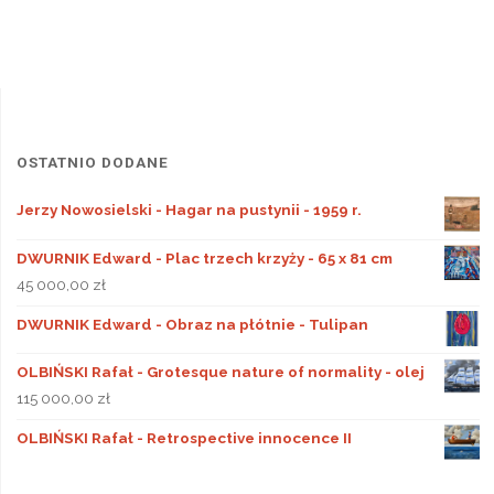
OSTATNIO DODANE
Jerzy Nowosielski - Hagar na pustynii - 1959 r.
DWURNIK Edward - Plac trzech krzyży - 65 x 81 cm
45 000,00
zł
DWURNIK Edward - Obraz na płótnie - Tulipan
OLBIŃSKI Rafał - Grotesque nature of normality - olej
115 000,00
zł
OLBIŃSKI Rafał - Retrospective innocence II