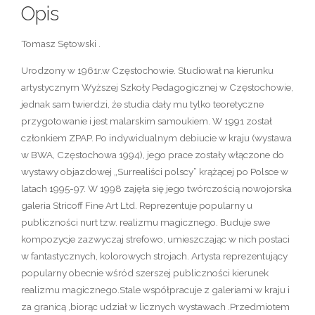
Opis
Tomasz Sętowski .
Urodzony w 1961r.w Częstochowie. Studiował na kierunku
artystycznym Wyższej Szkoły Pedagogicznej w Częstochowie,
jednak sam twierdzi, że studia dały mu tylko teoretyczne
przygotowanie i jest malarskim samoukiem. W 1991 został
członkiem ZPAP. Po indywidualnym debiucie w kraju (wystawa
w BWA, Częstochowa 1994), jego prace zostały włączone do
wystawy objazdowej „Surrealiści polscy” krążącej po Polsce w
latach 1995-97. W 1998 zajęła się jego twórczością nowojorska
galeria Stricoff Fine Art Ltd. Reprezentuje popularny u
publiczności nurt tzw. realizmu magicznego. Buduje swe
kompozycje zazwyczaj strefowo, umieszczając w nich postaci
w fantastycznych, kolorowych strojach. Artysta reprezentujący
popularny obecnie wśród szerszej publiczności kierunek
realizmu magicznego.Stale współpracuje z galeriami w kraju i
za granicą ,biorąc udział w licznych wystawach .Przedmiotem