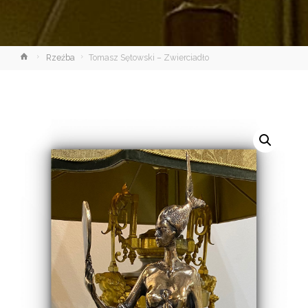
Strona
Rzeźba
Tomasz Sętowski – Zwierciadło
główna