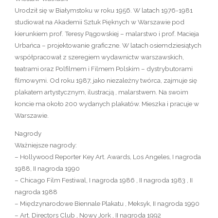
Urodził się w Białymstoku w roku 1956. W latach 1976-1981
studiował na Akademii Sztuk Pięknych w Warszawie pod
kierunkiem prof. Teresy Pągowskiej – malarstwo i prof. Macieja
Urbańca – projektowanie graficzne. W latach osiemdziesiątych
współpracował z szeregiem wydawnictw warszawskich,
teatrami oraz Polfilmem i Filmem Polskim – dystrybutorami
filmowymi. Od roku 1987, jako niezależny twórca, zajmuje się
plakatem artystycznym, ilustracją , malarstwem. Na swoim
koncie ma około 200 wydanych plakatów. Mieszka i pracuje w
Warszawie.
Nagrody
Ważniejsze nagrody:
– Hollywood Reporter Key Art. Awards, Los Angeles, I nagroda
1988, II nagroda 1990
– Chicago Film Festiwal, I nagroda 1986 , II nagroda 1983 , II
nagroda 1988
– Międzynarodowe Biennale Plakatu , Meksyk, II nagroda 1990
– Art. Directors Club , Nowy Jork , II nagroda 1992