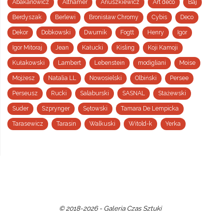
Abakanowicz
Althamer
Anuszkiewicz
Art deco
Baj
Berdyszak
Berlewi
Bronisław Chromy
Cybis
Deco
Dekor
Dobkowski
Dwurnik
Fogtt
Henry
Igor
Igor Mitoraj
Jean
Kałucki
Kisling
Koji Kamoji
Kułakowski
Lambert
Lebenstein
modigliani
Moise
Mojżesz
Natalia LL
Nowosielski
Olbiński
Persee
Perseusz
Rucki
Salaburski
SASNAL
Stażewski
Suder
Szprynger
Sętowski
Tamara De Lempicka
Tarasewicz
Tarasin
Walkuski
Witold-k
Yerka
© 2018-2026 - Galeria Czas Sztuki