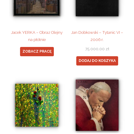
Jacek YERKA – Obraz Olejny
Jan Dobkowski – Tytanic VI –
na płótnie
2006 r.
75 000,00
zł
ZOBACZ PRACĘ
DODAJ DO KOSZYKA