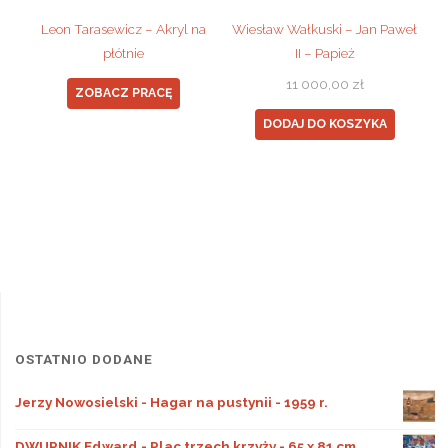
Leon Tarasewicz – Akryl na
Wiesław Wałkuski – Jan Paweł
płótnie
II – Papież
11 000,00
zł
ZOBACZ PRACĘ
DODAJ DO KOSZYKA
OSTATNIO DODANE
Jerzy Nowosielski - Hagar na pustynii - 1959 r.
DWURNIK Edward - Plac trzech krzyży - 65 x 81 cm