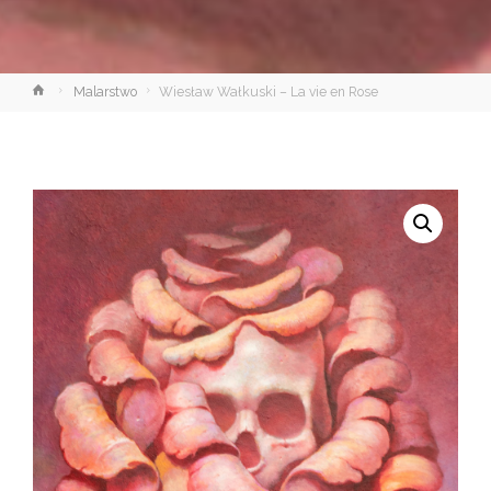
Strona
Malarstwo
Wiesław Wałkuski – La vie en Rose
główna