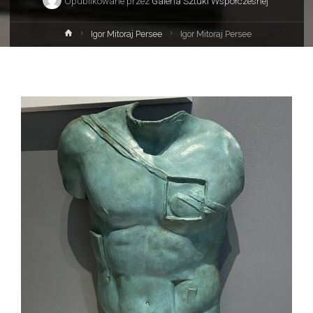
Opublikowane przez
Galeria Sztuki Współczesnej
Strona
Igor Mitoraj Persee
Igor Mitoraj Persee
główna