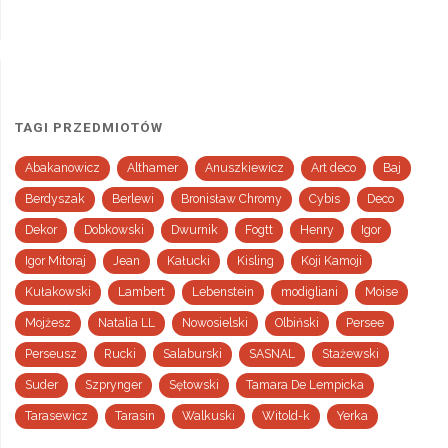
TAGI PRZEDMIOTÓW
Abakanowicz
Althamer
Anuszkiewicz
Art deco
Baj
Berdyszak
Berlewi
Bronisław Chromy
Cybis
Deco
Dekor
Dobkowski
Dwurnik
Fogtt
Henry
Igor
Igor Mitoraj
Jean
Kałucki
Kisling
Koji Kamoji
Kułakowski
Lambert
Lebenstein
modigliani
Moise
Mojżesz
Natalia LL
Nowosielski
Olbiński
Persee
Perseusz
Rucki
Salaburski
SASNAL
Stażewski
Suder
Szprynger
Sętowski
Tamara De Lempicka
Tarasewicz
Tarasin
Walkuski
Witold-k
Yerka