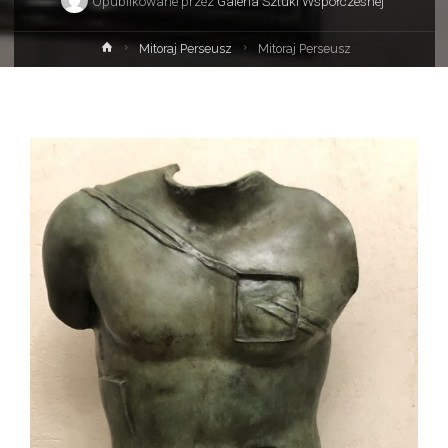
Opublikowane przez
Galeria Sztuki Współczesnej
Strona
Mitoraj Perseusz
Mitoraj Perseusz
główna