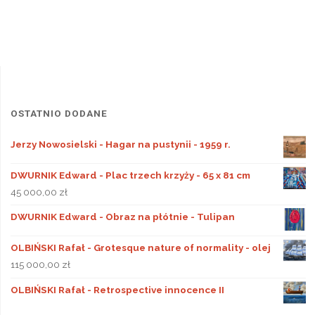
OSTATNIO DODANE
Jerzy Nowosielski - Hagar na pustynii - 1959 r.
DWURNIK Edward - Plac trzech krzyży - 65 x 81 cm
45 000,00
zł
DWURNIK Edward - Obraz na płótnie - Tulipan
OLBIŃSKI Rafał - Grotesque nature of normality - olej
115 000,00
zł
OLBIŃSKI Rafał - Retrospective innocence II