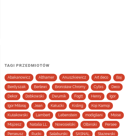
TAGI PRZEDMIOTÓW
Abakanowicz
Althamer
Anuszkiewicz
Art deco
Baj
Berdyszak
Berlewi
Bronisław Chromy
Cybis
Deco
Dekor
Dobkowski
Dwurnik
Fogtt
Henry
Igor
Igor Mitoraj
Jean
Kałucki
Kisling
Koji Kamoji
Kułakowski
Lambert
Lebenstein
modigliani
Moise
Mojżesz
Natalia LL
Nowosielski
Olbiński
Persee
Perseusz
Rucki
Salaburski
SASNAL
Stażewski