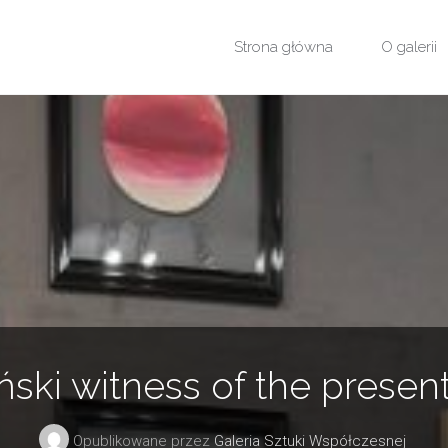
Przejdź
Strona główna
O galerii
do
treści
ński witness of the presen
Opublikowane przez
Galeria Sztuki Współczesnej