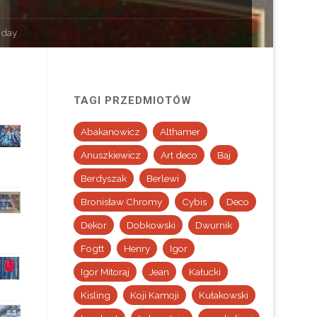
 day
TAGI PRZEDMIOTÓW
Abakanowicz
Althamer
Anuszkiewicz
Art deco
Baj
Berdyszak
Berlewi
Bronisław Chromy
Cybis
Deco
Dekor
Dobkowski
Dwurnik
Fogtt
Henry
Igor
Igor Mitoraj
Jean
Kałucki
Kisling
Koji Kamoji
Kułakowski