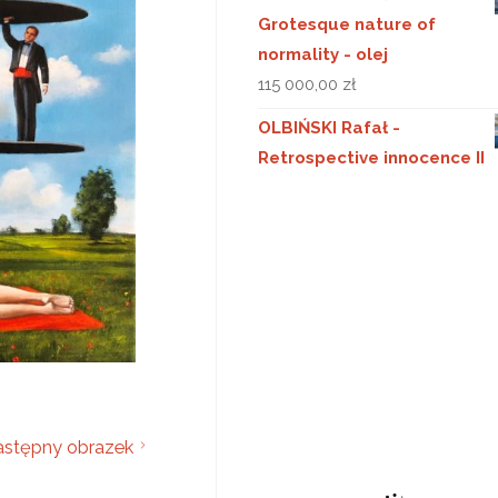
Grotesque nature of
normality - olej
115 000,00
zł
OLBIŃSKI Rafał -
Retrospective innocence II
stępny obrazek