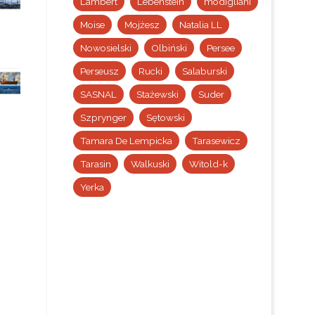
Lambert
Lebenstein
modigliani
Moise
Mojżesz
Natalia LL
Nowosielski
Olbiński
Persee
Perseusz
Rucki
Salaburski
SASNAL
Stażewski
Suder
Szprynger
Sętowski
Tamara De Lempicka
Tarasewicz
Tarasin
Walkuski
Witold-k
Yerka