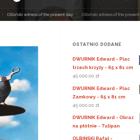
Strona
Olbiński witness of the present day
Olbiński witness of the present
główna
OSTATNIO DODANE
DWURNIK Edward - Plac
trzech krzyży - 65 x 81 cm
45 000,00
zł
DWURNIK Edward - Plac
Zamkowy - 65 x 81 cm
45 000,00
zł
DWURNIK Edward - Obraz
na płótnie - Tulipan
OLBIŃSKI Rafał -