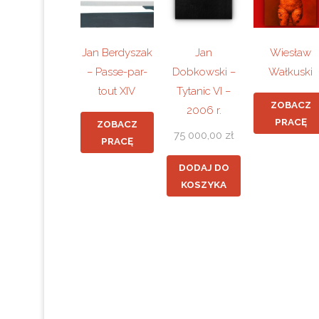
Jan Berdyszak
Jan
Wiesław
– Passe-par-
Dobkowski –
Wałkuski
tout XIV
Tytanic VI –
ZOBACZ
2006 r.
PRACĘ
ZOBACZ
75 000,00
zł
PRACĘ
DODAJ DO
KOSZYKA