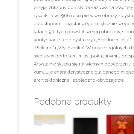
przyjął zbliżony doń styl obrazowania. Zaczę
rysunki, a w 1966 roku pierwsze obrazy z cyklu
autostopem” – najstarszego i najliczniejszego
latach 90–tych powstał szereg obrazów, stan
kontynuację tego cyklu czyli „Błękitne miasta”, 
„Błękitne” i „Wyliczanka”. W poszczególnych d
swoistymi portretami miast pokazanymi z persp
Artysta nie skupia się na wiernym odtworzeniu t
kumuluje charakterystyczne dla danego miejs
architektoniczne i społeczno-obyczajowe.
Podobne produkty