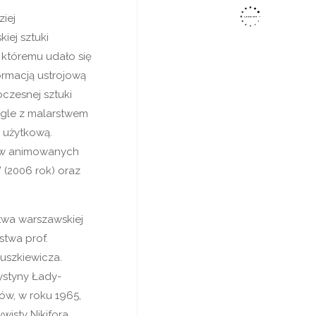
iej
ej sztuki
, któremu udało się
rmacją ustrojową
czesnej sztuki
egle z malarstwem
i użytkową.
mów animowanych
 (2006 rok) oraz
twa warszawskiej
twa prof.
nuszkiewicza.
ystyny Łady-
iów, w roku 1965,
isty Nikifora,