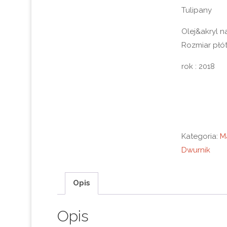
Tulipany
Olej&akryl n
Rozmiar płót
rok : 2018
Kategoria:
M
Dwurnik
Opis
Opis