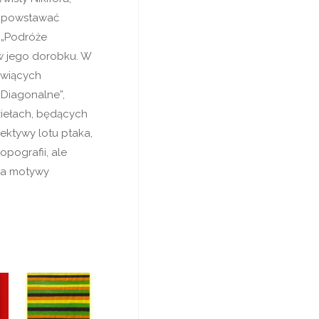
ły powstawać
 „Podróże
 w jego dorobku. W
owiących
„Diagonalne”,
ziełach, będących
ektywy lotu ptaka,
opografii, ale
ca motywy