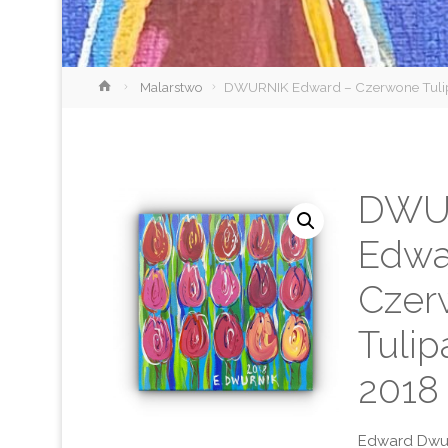
Strona
Malarstwo
DWURNIK Edward – Czerwone Tuli
główna
DWU
Edwa
Czer
Tulip
2018
Edward Dwu