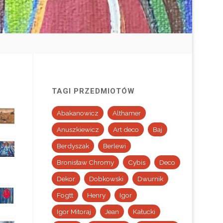
TAGI PRZEDMIOTÓW
Abakanowicz
Althamer
Anuszkiewicz
Art deco
Baj
Berdyszak
Berlewi
Bronisław Chromy
Cybis
Deco
Dekor
Dobkowski
Dwurnik
Fogtt
Henry
Igor
Igor Mitoraj
Jean
Kałucki