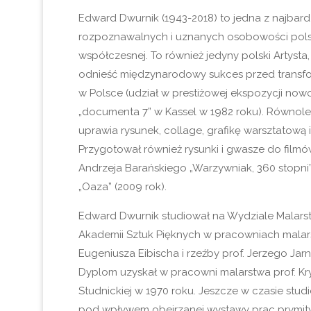
Edward Dwurnik (1943-2018) to jedna z najbardz
rozpoznawalnych i uznanych osobowości polski
współczesnej. To również jedyny polski Artysta
odnieść międzynarodowy sukces przed transfo
w Polsce (udział w prestiżowej ekspozycji nowo
„documenta 7” w Kassel w 1982 roku). Równol
uprawia rysunek, collage, grafikę warsztatową 
Przygotował również rysunki i gwasze do fil
Andrzeja Barańskiego „Warzywniak, 360 stopni”
„Oaza” (2009 rok).
Edward Dwurnik studiował na Wydziale Malars
Akademii Sztuk Pięknych w pracowniach malars
Eugeniusza Eibischa i rzeźby prof. Jerzego Jar
Dyplom uzyskał w pracowni malarstwa prof. Kr
Studnickiej w 1970 roku. Jeszcze w czasie stud
pod wpływem obejrzanej wystawy prac prymityw