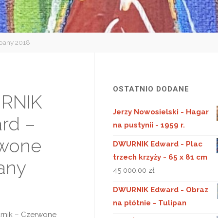
pany 2018
OSTATNIO DODANE
RNIK
Jerzy Nowosielski - Hagar
rd –
na pustynii - 1959 r.
wone
DWURNIK Edward - Plac
trzech krzyży - 65 x 81 cm
any
45 000,00
zł
DWURNIK Edward - Obraz
na płótnie - Tulipan
rnik – Czerwone