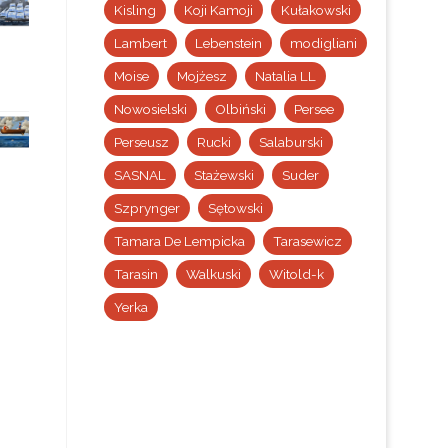
Kisling
Koji Kamoji
Kułakowski
Lambert
Lebenstein
modigliani
Moise
Mojżesz
Natalia LL
Nowosielski
Olbiński
Persee
Perseusz
Rucki
Salaburski
SASNAL
Stażewski
Suder
Szprynger
Sętowski
Tamara De Lempicka
Tarasewicz
Tarasin
Walkuski
Witold-k
Yerka