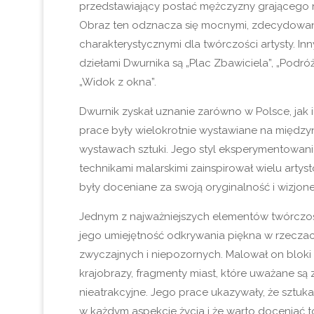
przedstawiający postać mężczyzny grającego n
Obraz ten odznacza się mocnymi, zdecydowan
charakterystycznymi dla twórczości artysty. In
dziełami Dwurnika są „Plac Zbawiciela”, „Podróż
„Widok z okna”.
Dwurnik zyskał uznanie zarówno w Polsce, jak i
prace były wielokrotnie wystawiane na międ
wystawach sztuki. Jego styl eksperymentowania
technikami malarskimi zainspirował wielu artys
były doceniane za swoją oryginalność i wizjoner
Jednym z najważniejszych elementów twórczoś
jego umiejętność odkrywania piękna w rzecza
zwyczajnych i niepozornych. Malował on bloki
krajobrazy, fragmenty miast, które uważane są 
nieatrakcyjne. Jego prace ukazywały, że sztuk
w każdym aspekcie życia i że warto doceniać to,