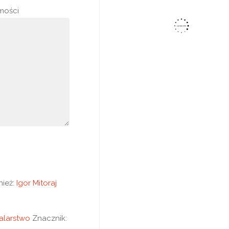
mości
ież:
Igor Mitoraj
alarstwo
Znacznik: