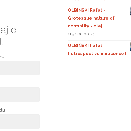
OLBIŃSKI Rafał -
Grotesque nature of
normality - olej
aj o
115 000,00
zł
t
OLBIŃSKI Rafał -
Retrospective innocence II
sko
ktu