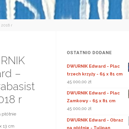
 2018 r
OSTATNIO DODANE
RNIK
DWURNIK Edward - Plac
rd –
trzech krzyży - 65 x 81 cm
45 000,00
zł
abasist
DWURNIK Edward - Plac
018 r
Zamkowy - 65 x 81 cm
45 000,00
zł
a płótnie
DWURNIK Edward - Obraz
 x 13 cm
na płótnie - Tulipan