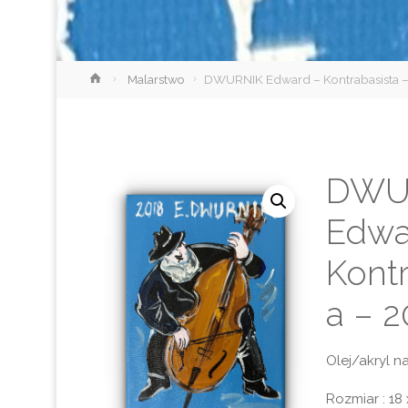
Strona
Malarstwo
DWURNIK Edward – Kontrabasista –
główna
DWU
Edwa
Kontr
a – 2
Olej/akryl n
Rozmiar : 18