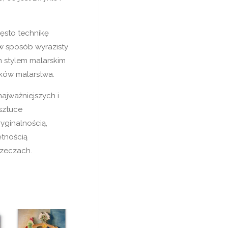
ęsto technikę
 w sposób wyrazisty
m stylem malarskim
ików malarstwa.
ajważniejszych i
sztuce
yginalnością,
ętnością
rzeczach.