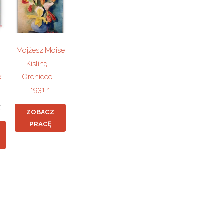
Mojżesz Moise
–
Kisling –
x
Orchidee –
1931 r.
ł
ZOBACZ
PRACĘ