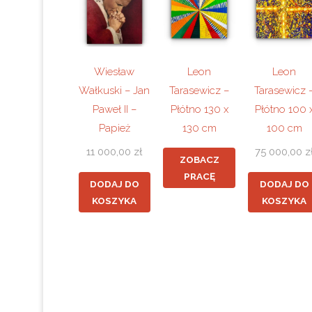
Wiesław
Leon
Leon
Wałkuski – Jan
Tarasewicz –
Tarasewicz 
Paweł II –
Płótno 130 x
Płótno 100 
Papież
130 cm
100 cm
11 000,00
zł
75 000,00
z
ZOBACZ
PRACĘ
DODAJ DO
DODAJ DO
KOSZYKA
KOSZYKA