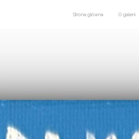
Przejdź
Strona główna
O galerii
do
treści