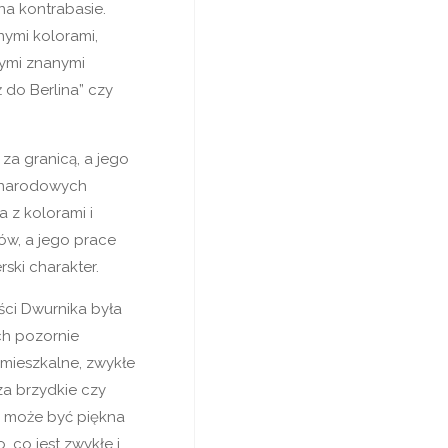
a kontrabasie.
ymi kolorami,
nymi znanymi
 do Berlina” czy
 za granicą, a jego
zynarodowych
 z kolorami i
tów, a jego prace
ski charakter.
ci Dwurnika była
ch pozornie
 mieszkalne, zwykłe
za brzydkie czy
a może być piękna
 co jest zwykłe i