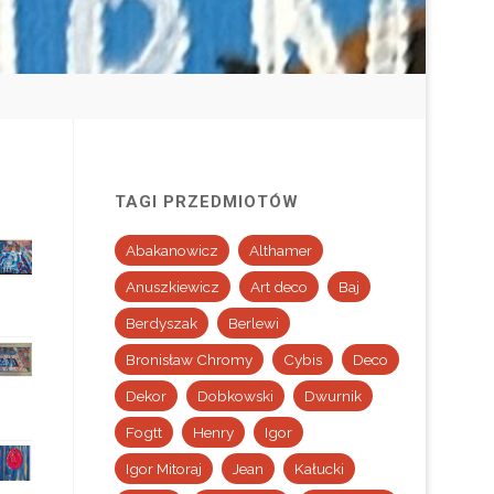
TAGI PRZEDMIOTÓW
Abakanowicz
Althamer
Anuszkiewicz
Art deco
Baj
Berdyszak
Berlewi
Bronisław Chromy
Cybis
Deco
Dekor
Dobkowski
Dwurnik
Fogtt
Henry
Igor
Igor Mitoraj
Jean
Kałucki