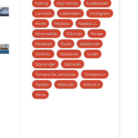
Kisling
Koji Kamoji
Kułakowski
Lambert
Lebenstein
modigliani
Moise
Mojżesz
Natalia LL
Nowosielski
Olbiński
Persee
Perseusz
Rucki
Salaburski
SASNAL
Stażewski
Suder
Szprynger
Sętowski
Tamara De Lempicka
Tarasewicz
Tarasin
Walkuski
Witold-k
Yerka