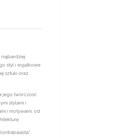
 najbardziej
o styl i wyjątkowe
j sztuki oraz
 a jego twórczość
mi stylami i
ami i motywami, od
hitekturę.
Kontrabasista”,