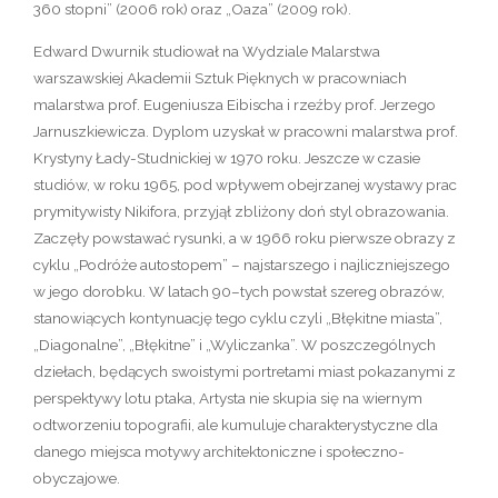
360 stopni” (2006 rok) oraz „Oaza” (2009 rok).
Edward Dwurnik studiował na Wydziale Malarstwa
warszawskiej Akademii Sztuk Pięknych w pracowniach
malarstwa prof. Eugeniusza Eibischa i rzeźby prof. Jerzego
Jarnuszkiewicza. Dyplom uzyskał w pracowni malarstwa prof.
Krystyny Łady-Studnickiej w 1970 roku. Jeszcze w czasie
studiów, w roku 1965, pod wpływem obejrzanej wystawy prac
prymitywisty Nikifora, przyjął zbliżony doń styl obrazowania.
Zaczęły powstawać rysunki, a w 1966 roku pierwsze obrazy z
cyklu „Podróże autostopem” – najstarszego i najliczniejszego
w jego dorobku. W latach 90–tych powstał szereg obrazów,
stanowiących kontynuację tego cyklu czyli „Błękitne miasta”,
„Diagonalne”, „Błękitne” i „Wyliczanka”. W poszczególnych
dziełach, będących swoistymi portretami miast pokazanymi z
perspektywy lotu ptaka, Artysta nie skupia się na wiernym
odtworzeniu topografii, ale kumuluje charakterystyczne dla
danego miejsca motywy architektoniczne i społeczno-
obyczajowe.