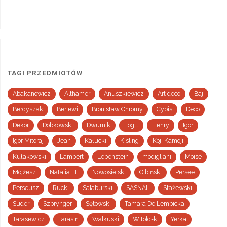
TAGI PRZEDMIOTÓW
Abakanowicz
Althamer
Anuszkiewicz
Art deco
Baj
Berdyszak
Berlewi
Bronisław Chromy
Cybis
Deco
Dekor
Dobkowski
Dwurnik
Fogtt
Henry
Igor
Igor Mitoraj
Jean
Kałucki
Kisling
Koji Kamoji
Kułakowski
Lambert
Lebenstein
modigliani
Moise
Mojżesz
Natalia LL
Nowosielski
Olbiński
Persee
Perseusz
Rucki
Salaburski
SASNAL
Stażewski
Suder
Szprynger
Sętowski
Tamara De Lempicka
Tarasewicz
Tarasin
Walkuski
Witold-k
Yerka