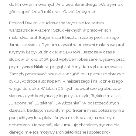
do filmów animowanych Andrzeja Barańskiego „Warzywniak,
360 stopni” (2006 rok) oraz „Oaza” (2009 rok).
Edward Dwurnik studiował na Wydziale Malarstwa
warszawskiej Akademii Sztuk Pięknych w pracowniach
malarstwa prof. Eugeniusza Eibischa i rzeźby prof. Jerzego
Jarnuszkiewicza. Dyplom uzyskał w pracowni malarstwa prof.
Krystyny Łady-Studnickiej w 1970 roku. Jeszcze w czasie
studiów, w roku 1965, pod wpływem obejrzanej wystawy prac
prymitywisty Nikifora, przyjął zbliżony doń styl obrazowania.
Zaczęły powstawać rysunki, a w 1966 roku pierwsze obrazy z
cyklu „Podróże autostopem” – najstarszego i najliczniejszego
w jego dorobku. W latach 90–tych powstał szereg obrazów,
stanowiących kontynuację tego cyklu czyli „Błękitne miasta”,
„Diagonalne”, „Błękitne” i „Wyliczanka”. W poszczególnych
dziełach, będących swoistymi portretami miast pokazanymi z
perspektywy lotu ptaka, Artysta nie skupia się na wiernym
odtworzeniu topografii, ale kumuluje charakterystyczne dla
danego miejsca motywy architektoniczne i społeczno-