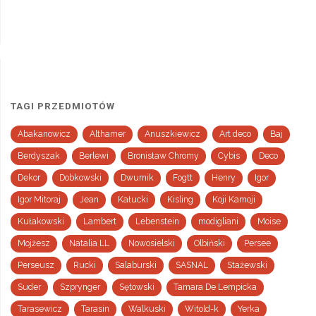
TAGI PRZEDMIOTÓW
Abakanowicz
Althamer
Anuszkiewicz
Art deco
Baj
Berdyszak
Berlewi
Bronisław Chromy
Cybis
Deco
Dekor
Dobkowski
Dwurnik
Fogtt
Henry
Igor
Igor Mitoraj
Jean
Kałucki
Kisling
Koji Kamoji
Kułakowski
Lambert
Lebenstein
modigliani
Moise
Mojżesz
Natalia LL
Nowosielski
Olbiński
Persee
Perseusz
Rucki
Salaburski
SASNAL
Stażewski
Suder
Szprynger
Sętowski
Tamara De Lempicka
Tarasewicz
Tarasin
Walkuski
Witold-k
Yerka