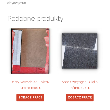
obyczajowe.
Podobne produkty
Jerzy Nowosielski – Akt w
Anna Szprynger – Olej &
lustrze 1980 r.
Płótno 2020 r.
ZOBACZ PRACĘ
ZOBACZ PRACĘ