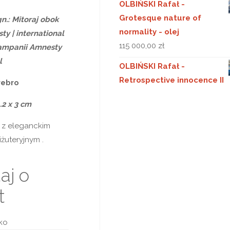
OLBIŃSKI Rafał -
Grotesque nature of
n.: Mitoraj obok
normality - olej
ty | international
115 000,00
zł
ampanii Amnesty
l
OLBIŃSKI Rafał -
Retrospective innocence II
rebro
.2 x 3 cm
 z eleganckim
żuteryjnym .
aj o
t
sko