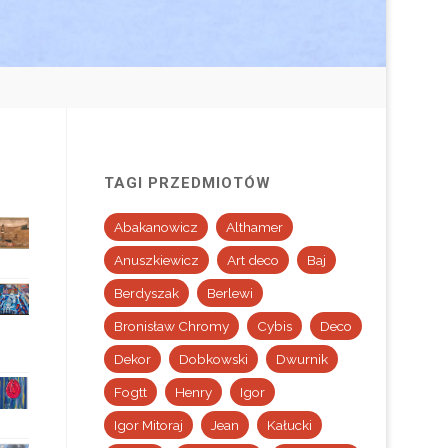
TAGI PRZEDMIOTÓW
Abakanowicz
Althamer
Anuszkiewicz
Art deco
Baj
Berdyszak
Berlewi
Bronisław Chromy
Cybis
Deco
Dekor
Dobkowski
Dwurnik
Fogtt
Henry
Igor
Igor Mitoraj
Jean
Kałucki