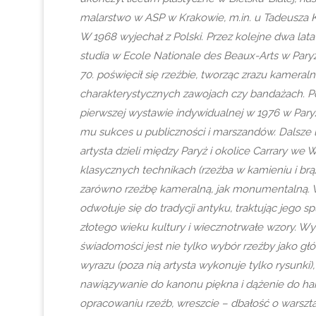
malarstwo w ASP w Krakowie, m.in. u Tadeusza K
W 1968 wyjechał z Polski. Przez kolejne dwa lat
studia w Ecole Nationale des Beaux-Arts w Paryż
70. poświęcił się rzeźbie, tworząc zrazu kameralne
charakterystycznych zawojach czy bandażach. Po
pierwszej wystawie indywidualnej w 1976 w Paryż
mu sukces u publiczności i marszandów. Dalsze l
artysta dzieli między Paryż i okolice Carrary we 
klasycznych technikach (rzeźba w kamieniu i brąz
zarówno rzeźbę kameralną, jak monumentalną. 
odwołuje się do tradycji antyku, traktując jego sp
złotego wieku kultury i wiecznotrwałe wzory. Wy
świadomości jest nie tylko wybór rzeźby jako g
wyrazu (poza nią artysta wykonuje tylko rysunki),
nawiązywanie do kanonu piękna i dążenie do ha
opracowaniu rzeźb, wreszcie – dbałość o warsztat