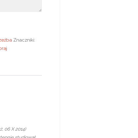
zeźba
Znaczniki:
oraj
ż, 06 X 2014)
stępnie studiował