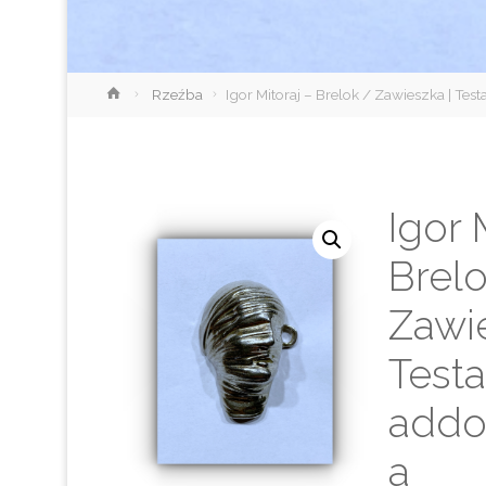
Strona
Rzeźba
Igor Mitoraj – Brelok / Zawieszka | Te
główna
Igor 
Brelo
Zawie
Testa
addo
a