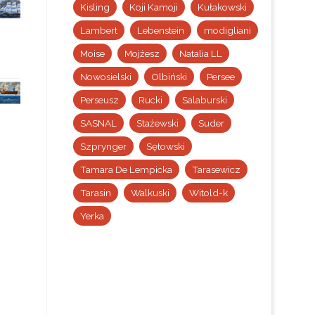
Kisling
Koji Kamoji
Kułakowski
Lambert
Lebenstein
modigliani
Moise
Mojżesz
Natalia LL
Nowosielski
Olbiński
Persee
Perseusz
Rucki
Salaburski
SASNAL
Stażewski
Suder
Szprynger
Sętowski
Tamara De Lempicka
Tarasewicz
Tarasin
Walkuski
Witold-k
Yerka