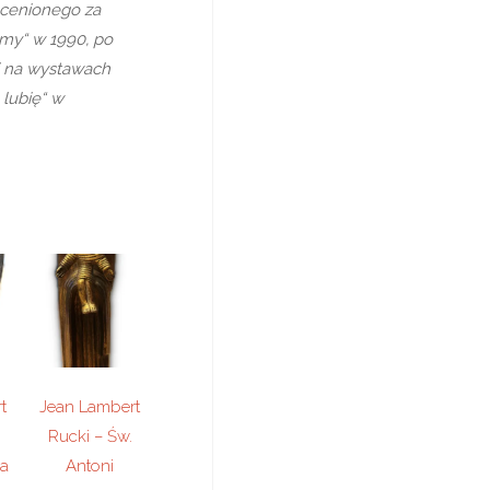
 cenionego za
śmy“ w 1990, po
 i na wystawach
 lubię“ w
t
Jean Lambert
Rucki – Św.
ba
Antoni