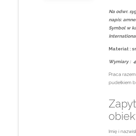
Na odwr. syg
napis: amnes
Symbol w k
Internationa
Materiał : s
Wymiary : 4
Praca razem
pudełkiem bi
Zapyt
obiek
Imię i nazwi