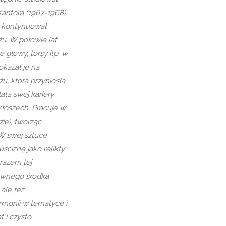
antora (1967-1968).
a kontynuował
u. W połowie lat
 głowy, torsy itp. w
kazał je na
u, która przyniosła
ata swej kariery
Włoszech. Pracuje w
ie), tworząc
W swej sztuce
uściznę jako relikty
razem tej
łównego środka
 ale też
rmonii w tematyce i
 i czysto