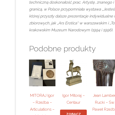
techniczną doskonałość prac. Artystę, znanego i
granicą, w Polsce przypomniała wystawa „Jeste
której przyszły dalsze prezentacje indywidualne
zbiorowych, jak „Ars Erotica“ w warszawskim i „To
krakowskim Muzeum Narodowym (1994 i 1996).
Podobne produkty
MITORAJ Igor
Igor Mitoraj –
Jean Lamber
– Rzeźba –
Centaur
Rucki – Św.
Articulations –
Paweł Rzeź
ZOBACZ