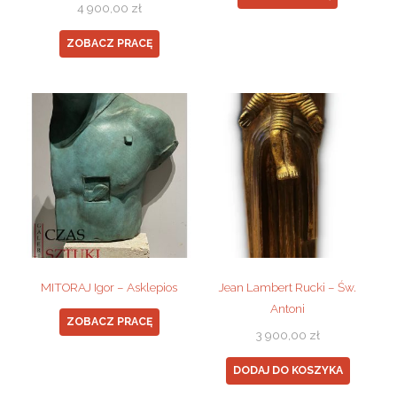
4 900,00
zł
ZOBACZ PRACĘ
MITORAJ Igor – Asklepios
Jean Lambert Rucki – Św.
Antoni
ZOBACZ PRACĘ
3 900,00
zł
DODAJ DO KOSZYKA