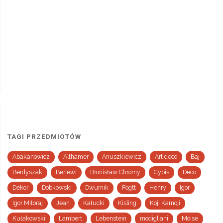
TAGI PRZEDMIOTÓW
Abakanowicz
Althamer
Anuszkiewicz
Art deco
Baj
Berdyszak
Berlewi
Bronisław Chromy
Cybis
Deco
Dekor
Dobkowski
Dwurnik
Fogtt
Henry
Igor
Igor Mitoraj
Jean
Kałucki
Kisling
Koji Kamoji
Kułakowski
Lambert
Lebenstein
modigliani
Moise