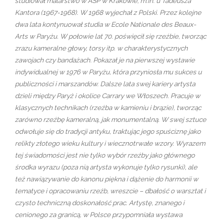
studiował malarstwo w ASP w Krakowie, m.in. u Tadeusza
Kantora (1967-1968). W 1968 wyjechał z Polski. Przez kolejne
dwa lata kontynuował studia w Ecole Nationale des Beaux-
Arts w Paryżu. W połowie lat 70. poświęcił się rzeźbie, tworząc
zrazu kameralne głowy, torsy itp. w charakterystycznych
zawojach czy bandażach. Pokazał je na pierwszej wystawie
indywidualnej w 1976 w Paryżu, która przyniosła mu sukces u
publiczności i marszandów. Dalsze lata swej kariery artysta
dzieli między Paryż i okolice Carrary we Włoszech. Pracuje w
klasycznych technikach (rzeźba w kamieniu i brązie), tworząc
zarówno rzeźbę kameralną, jak monumentalną. W swej sztuce
odwołuje się do tradycji antyku, traktując jego spuściznę jako
relikty złotego wieku kultury i wiecznotrwałe wzory. Wyrazem
tej świadomości jest nie tylko wybór rzeźby jako głównego
środka wyrazu (poza nią artysta wykonuje tylko rysunki), ale
też nawiązywanie do kanonu piękna i dążenie do harmonii w
tematyce i opracowaniu rzeźb, wreszcie – dbałość o warsztat i
czysto techniczną doskonałość prac. Artystę, znanego i
cenionego za granicą, w Polsce przypomniała wystawa