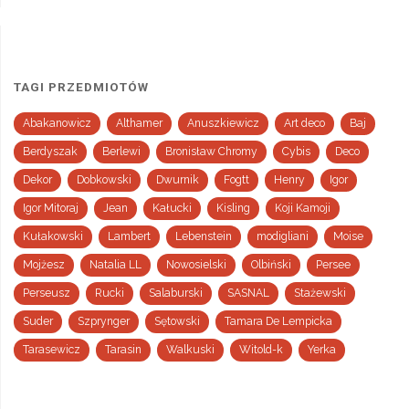
TAGI PRZEDMIOTÓW
Abakanowicz
Althamer
Anuszkiewicz
Art deco
Baj
Berdyszak
Berlewi
Bronisław Chromy
Cybis
Deco
Dekor
Dobkowski
Dwurnik
Fogtt
Henry
Igor
Igor Mitoraj
Jean
Kałucki
Kisling
Koji Kamoji
Kułakowski
Lambert
Lebenstein
modigliani
Moise
Mojżesz
Natalia LL
Nowosielski
Olbiński
Persee
Perseusz
Rucki
Salaburski
SASNAL
Stażewski
Suder
Szprynger
Sętowski
Tamara De Lempicka
Tarasewicz
Tarasin
Walkuski
Witold-k
Yerka