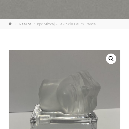
Strona
Rzeźba
Igor Mitoraj – Szkło dla Daum France
główna