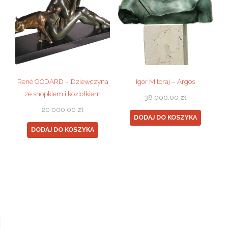
René GODARD – Dziewczyna
Igor Mitoraj – Argos
ze snopkiem i koziołkiem
38 000,00
zł
20 000,00
zł
DODAJ DO KOSZYKA
DODAJ DO KOSZYKA