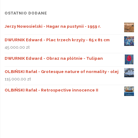
OSTATNIO DODANE
Jerzy Nowosielski - Hagar na pustynii - 1959 r.
DWURNIK Edward - Plac trzech krzyży - 65 x 81 cm
45 000,00
zł
DWURNIK Edward - Obraz na płótnie - Tulipan
OLBIŃSKI Rafał - Grotesque nature of normality - olej
115 000,00
zł
OLBIŃSKI Rafał - Retrospective innocence II