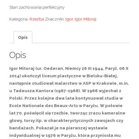
Stan zachowania perfekcyjny
Kategoria:
Rzeźba
Znaczniki:
Igor
,
Igor Mitoraj
Opis
Opis
Igor Mitoraj (ur. Oederan, Niemcy 26 III 1944, Paryż, 06 X
2014) ukończył liceum plastyczne w Bielsku-Białej,
następnie studiował malarstwo w ASP w Krakowie, m.in.
u Tadeusza Kantora (1967-1968). W 1968 wyjechał z
Polski. Przez kolejne dwa lata kontynuował studia w
Ecole Nationale des Beaux-Arts w Paryżu. W połowie
lat 70. poświęcił się rzeźbie, tworząc zrazu kameralne
głowy, torsy itp. w charakterystycznych zawojach czy
bandażach. Pokazał je na pierwszej wystawie
indywidualnej w 1976 w Paryżu, która przyniosła mu