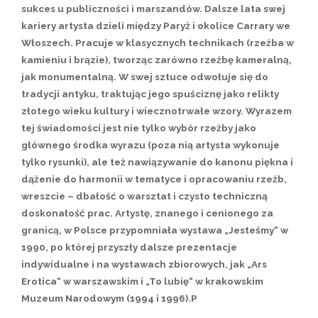
sukces u publiczności i marszandów. Dalsze lata swej
kariery artysta dzieli między Paryż i okolice Carrary we
Włoszech. Pracuje w klasycznych technikach (rzeźba w
kamieniu i brązie), tworząc zarówno rzeźbę kameralną,
jak monumentalną. W swej sztuce odwołuje się do
tradycji antyku, traktując jego spuściznę jako relikty
złotego wieku kultury i wiecznotrwałe wzory. Wyrazem
tej świadomości jest nie tylko wybór rzeźby jako
głównego środka wyrazu (poza nią artysta wykonuje
tylko rysunki), ale też nawiązywanie do kanonu piękna i
dążenie do harmonii w tematyce i opracowaniu rzeźb,
wreszcie – dbałość o warsztat i czysto techniczną
doskonałość prac. Artystę, znanego i cenionego za
granicą, w Polsce przypomniała wystawa „Jesteśmy“ w
1990, po której przyszły dalsze prezentacje
indywidualne i na wystawach zbiorowych, jak „Ars
Erotica“ w warszawskim i „To lubię“ w krakowskim
Muzeum Narodowym (1994 i 1996).P