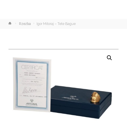
Strona
Rzeźba
Igor Mitoraj – Tete Bague
główna