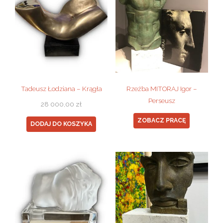
Tadeusz Łodziana – Krągła
Rzeźba MITORAJ Igor –
Perseusz
28 000,00
zł
ZOBACZ PRACĘ
DODAJ DO KOSZYKA