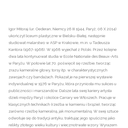
Igor Mitoraj (ur. Oederan, Niemcy 26 III 1944, Paryż, 06 X 2014)
ukończył liceum plastyczne w Bielsku-Białej, następnie
studiował malarstwo w ASP w Krakowie, m.in. u Tadeusza
Kantora (1967-1968). W 1968 wyjechał z Polski. Przez kolejne
dwa lata kontynuował studia w Ecole Nationale des Beaux-Arts
w Paryżu. W połowie lat 70. poświęcił się rzeźbie, tworząc
zrazu kameralne głowy, torsy itp. w charakterystycznych
zawojach czy bandażach. Pokazał je na pierwszej wystawie
indywidualnej w 1976 w Paryżu, która przyniosła mu sukces u
publiczności i marszandów. Dalsze lata swej kariery artysta
dzieli między Paryż i okolice Carrary we Włoszech. Pracuje w
klasycznych technikach (rzeźba w kamieniu i brązie), tworząc
zarówno rzeźbę kameralną, jak monumentalną. W swej sztuce
odwołuje się do tradycji antyku, traktując jego spuściznę jako
relikty złotego wieku kultury i wiecznotrwałe wzory. Wyrazem