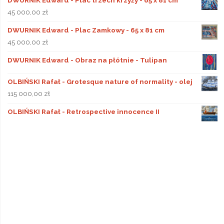
DWURNIK Edward - Plac trzech krzyży - 65 x 81 cm
45 000,00
zł
DWURNIK Edward - Plac Zamkowy - 65 x 81 cm
45 000,00
zł
DWURNIK Edward - Obraz na płótnie - Tulipan
OLBIŃSKI Rafał - Grotesque nature of normality - olej
115 000,00
zł
OLBIŃSKI Rafał - Retrospective innocence II