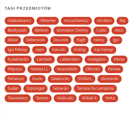
TAGI PRZEDMIOTÓW
Abakanowicz
Althamer
Anuszkiewicz
Art deco
Baj
Berdyszak
Berlewi
Bronisław Chromy
Cybis
Deco
Dekor
Dobkowski
Dwurnik
Fogtt
Henry
Igor
Igor Mitoraj
Jean
Kałucki
Kisling
Koji Kamoji
Kułakowski
Lambert
Lebenstein
modigliani
Moise
Mojżesz
Natalia LL
Nowosielski
Olbiński
Persee
Perseusz
Rucki
Salaburski
SASNAL
Stażewski
Suder
Szprynger
Sętowski
Tamara De Lempicka
Tarasewicz
Tarasin
Walkuski
Witold-k
Yerka