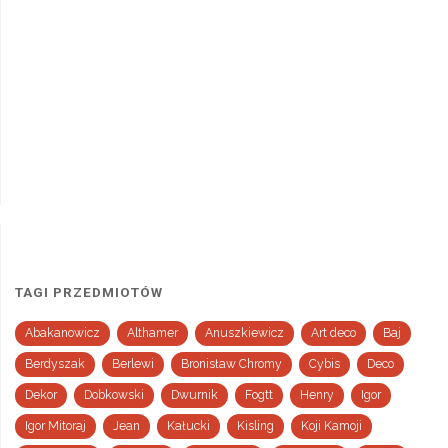
TAGI PRZEDMIOTÓW
Abakanowicz
Althamer
Anuszkiewicz
Art deco
Baj
Berdyszak
Berlewi
Bronisław Chromy
Cybis
Deco
Dekor
Dobkowski
Dwurnik
Fogtt
Henry
Igor
Igor Mitoraj
Jean
Kałucki
Kisling
Koji Kamoji