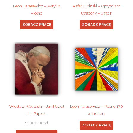
Leon Tarasewicz – Akryl &
Rafał Olbiński – Optymizm
Płótno
utracony – 1996 r
ZOBACZ PRACĘ
ZOBACZ PRACĘ
Wiesław Wałkuski – Jan Paweł
Leon Tarasewicz – Płótno 130
II – Papież
x 130 cm
11 000,00
zł
ZOBACZ PRACĘ