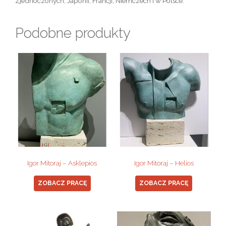
Zjednoczonych, Japonii, Francji, Niemczech i w Polsce.
Podobne produkty
Igor Mitoraj – Asklepios
Igor Mitoraj – Helios
ZOBACZ PRACĘ
ZOBACZ PRACĘ