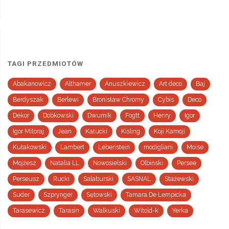
TAGI PRZEDMIOTÓW
Abakanowicz
Althamer
Anuszkiewicz
Art deco
Baj
Berdyszak
Berlewi
Bronisław Chromy
Cybis
Deco
Dekor
Dobkowski
Dwurnik
Fogtt
Henry
Igor
Igor Mitoraj
Jean
Kałucki
Kisling
Koji Kamoji
Kułakowski
Lambert
Lebenstein
modigliani
Moise
Mojżesz
Natalia LL
Nowosielski
Olbiński
Persee
Perseusz
Rucki
Salaburski
SASNAL
Stażewski
Suder
Szprynger
Sętowski
Tamara De Lempicka
Tarasewicz
Tarasin
Walkuski
Witold-k
Yerka