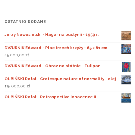
OSTATNIO DODANE
Jerzy Nowosielski - Hagar na pustynii - 1959 r.
DWURNIK Edward - Plac trzech krzyży - 65 x 81 cm
45 000,00
zł
DWURNIK Edward - Obraz na płótnie - Tulipan
OLBIŃSKI Rafał - Grotesque nature of normality - olej
115 000,00
zł
OLBIŃSKI Rafał - Retrospective innocence II