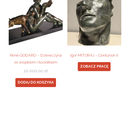
René GODARD – Dziewczyna
Igor MITORAJ – Centurion II
ze snopkiem i koziołkiem
ZOBACZ PRACĘ
20 000,00
zł
DODAJ DO KOSZYKA