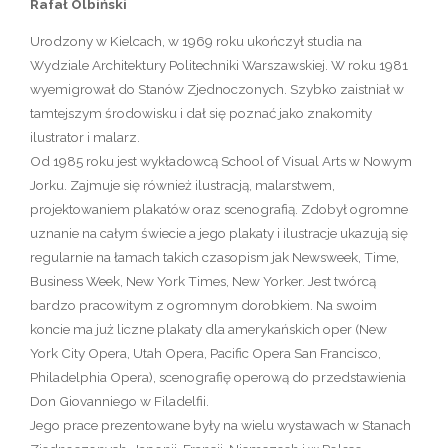
Rafał Olbiński
Urodzony w Kielcach, w 1969 roku ukończył studia na
Wydziale Architektury Politechniki Warszawskiej. W roku 1981
wyemigrował do Stanów Zjednoczonych. Szybko zaistniał w
tamtejszym środowisku i dał się poznać jako znakomity
ilustrator i malarz.
Od 1985 roku jest wykładowcą School of Visual Arts w Nowym
Jorku. Zajmuje się również ilustracją, malarstwem,
projektowaniem plakatów oraz scenografią. Zdobył ogromne
uznanie na całym świecie a jego plakaty i ilustracje ukazują się
regularnie na łamach takich czasopism jak Newsweek, Time,
Business Week, New York Times, New Yorker. Jest twórcą
bardzo pracowitym z ogromnym dorobkiem. Na swoim
koncie ma już liczne plakaty dla amerykańskich oper (New
York City Opera, Utah Opera, Pacific Opera San Francisco,
Philadelphia Opera), scenografię operową do przedstawienia
Don Giovanniego w Filadelfii.
Jego prace prezentowane były na wielu wystawach w Stanach