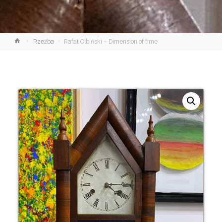
Strona
Rzeźba
Rafał Olbiński – Dimension of time
główna