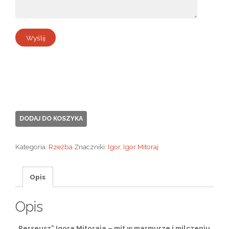
ilość
DODAJ DO KOSZYKA
Rzeźba
Igora
Kategoria:
Rzeźba
Znaczniki:
Igor
,
Igor Mitoraj
Mitoraja
-
Opis
Perseusz
-
Opis
Certyfikat
„Perseusz” Igora Mitoraja – mit w marmurze i milczeniu