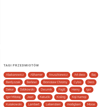
TAGI PRZEDMIOTÓW
Abakanowicz
Althamer
Anuszkiewicz
Art deco
Baj
Berdyszak
Berlewi
Bronisław Chromy
Cybis
Deco
Dekor
Dobkowski
Dwurnik
Fogtt
Henry
Igor
Igor Mitoraj
Jean
Kałucki
Kisling
Koji Kamoji
Kułakowski
Lambert
Lebenstein
modigliani
Moise