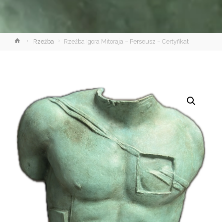
Strona
Rzeźba
Rzeźba Igora Mitoraja – Perseusz – Certyfikat
główna