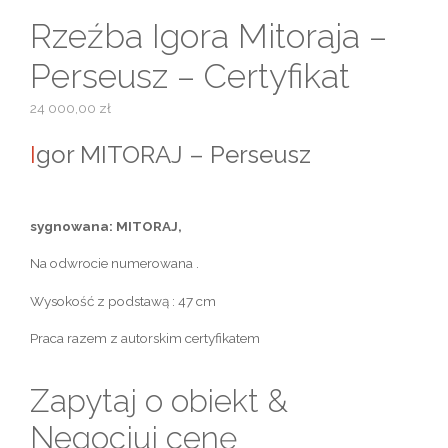
Rzeźba Igora Mitoraja –
Perseusz – Certyfikat
24 000,00
zł
I
gor MITORAJ – Perseusz
sygnowana: MITORAJ,
Na odwrocie numerowana .
Wysokość z podstawą : 47 cm
Praca razem z autorskim certyfikatem
Zapytaj o obiekt &
Negocjuj cenę