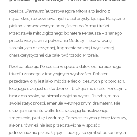
Rzeźba
„Perseusz”
autorstwa Igora Mitoraja to jedno z
najbardziej rozpoznawalnych dzieł artysty, łączące klasyczne
piękno z nowoczesnym podejściem do formy i treści.
Przedstawia mitologicznego bohatera Perseusza – znanego
przede wszystkim z pokonania Meduzy – lecz w wersji
zaskakująco oszczędnej, fragmentarycznej i wyciszonej,
charakterystycznej dla całej twórczości Mitoraja.
Rzeźba ukazuje Perseusza w sposób daleki od heroicznego
triumfu znanego z tradycyjnych wyobrażeń. Bohater
przedstawiony jest jako młodzieniec o idealnych proporcjach,
lecz jego ciało jest uszkodzone – brakuje mu części kończyn, a
twarz ma spokojny, niemal obojętny wyraz. Rzeźba, mimo
swojej statyczności, emanuje wewnętrznym dramatem. Nie
ukazuje momentu walki, lecz raczej jej konsekwencje –
zmęczenie, pustkę i zadumę. Perseusz trzyma głowę Meduzy,
ale ona również nie jest przedstawiona w sposób
jednoznacznie przerażający – raczej jako symbol pokonanych