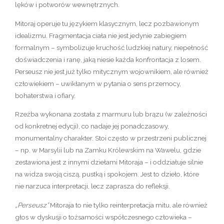
lęków i potworów wewnętrznych.
Mitoraj operuje tu językiem klasycznym, lecz pozbawionym
idealizmu. Fragmentacja ciała nie jest jedynie zabiegiem
formalnym – symbolizuje kruchość ludzkiej natury, niepełność
doświadczenia i ranę, jaką niesie każda konfrontacja z losem.
Perseusz nie jest już tylko mitycznym wojownikiem, ale również
człowiekiem – uwikłanym w pytania o sens przemocy,
bohaterstwa i ofiary.
Rzeźba wykonana została z marmuru lub brązu (w zależności
od konkretnej edycji), co nadaje jej ponadczasowy,
monumentalny charakter. Stoi często w przestrzeni publicznej
– np. w Marsylii lub na Zamku Królewskim na Wawelu, gdzie
zestawiona jest z innymi dziełami Mitoraja – i oddziałuje silnie
na widza swoją ciszą, pustką i spokojem. Jest to dzieło, które
nie narzuca interpretacji, lecz zaprasza do refleksji.
„Perseusz”
Mitoraja to nie tylko reinterpretacja mitu, ale również
głos w dyskusji o tożsamości współczesnego człowieka –