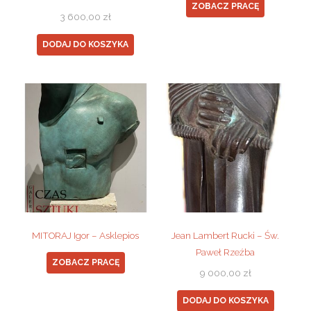
ZOBACZ PRACĘ
3 600,00
zł
DODAJ DO KOSZYKA
MITORAJ Igor – Asklepios
Jean Lambert Rucki – Św.
Paweł Rzeźba
ZOBACZ PRACĘ
9 000,00
zł
DODAJ DO KOSZYKA