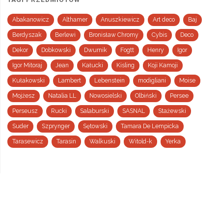
Abakanowicz
Althamer
Anuszkiewicz
Art deco
Baj
Berdyszak
Berlewi
Bronisław Chromy
Cybis
Deco
Dekor
Dobkowski
Dwurnik
Fogtt
Henry
Igor
Igor Mitoraj
Jean
Kałucki
Kisling
Koji Kamoji
Kułakowski
Lambert
Lebenstein
modigliani
Moise
Mojżesz
Natalia LL
Nowosielski
Olbiński
Persee
Perseusz
Rucki
Salaburski
SASNAL
Stażewski
Suder
Szprynger
Sętowski
Tamara De Lempicka
Tarasewicz
Tarasin
Walkuski
Witold-k
Yerka