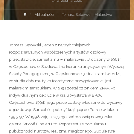
24 września 2020
Strona
Aktualności
Tomasz Sętowski – Malarstwo
główna
Tomasz Sętowski , jeden z najwybitniejszych i
rozpoznawalnych współczesnych artystów, czołowy
przedstawiciel surrealizmu w malarstwie . Urodzony w 1961r.
w Częstochowie. Studiował na kierunku artystycznym Wyższej
Szkoły Pedagogicznej w Częstochowie, jednak sam twierdzi,
że studia dały mu tylko teoretyczne przygotowanie i jest
malarskim samoukiem. W 1991 został członkiem ZPAP. Po
indywidualnym debiucie w kraju (wystawa w BWA,
Częstochowa 1994), jego prace zostały włączone do wystawy
objazdowej „Surrealiści polscy” krążącej po Polsce w latach
1995-97. W 1998 zajęła się jego twórczością nowojorska
galeria Stricoff Fine Art Ltd. Reprezentuje popularny u
publiczności nurt tzw. realizmu magicznego. Buduje swe