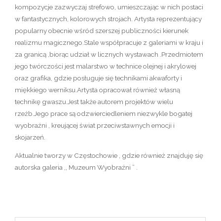
kompozycje zazwyczaj strefowo, umieszczając w nich postaci
w fantastycznych, kolorowych strojach. Artysta reprezentujący
popularny obecnie wśród szerszej publiczności kierunek
realizmu magicznego.Stale współpracuje z galeriami w kraju i
za granicą ,biorąc udział w licznych wystawach .Przedmiotem
jego twórczości jest malarstwo w technice olejnej i akrylowej
oraz grafika, gdzie posługuje się technikami akwaforty i
miękkiego werniksu.Artysta opracował również własną
technikę gwaszu.Jest także autorem projektów wielu
rzeźb.Jego prace są odzwierciedleniem niezwykle bogatej
wyobraźni , kreującej świat przeciwstawnych emocji i
skojarzeń.
Aktualnie tworzy w Częstochowie , gdzie również znajduję się
autorska galeria ,, Muzeum Wyobraźni ” .