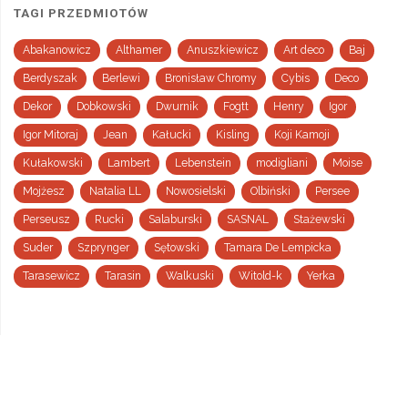
TAGI PRZEDMIOTÓW
Abakanowicz
Althamer
Anuszkiewicz
Art deco
Baj
Berdyszak
Berlewi
Bronisław Chromy
Cybis
Deco
Dekor
Dobkowski
Dwurnik
Fogtt
Henry
Igor
Igor Mitoraj
Jean
Kałucki
Kisling
Koji Kamoji
Kułakowski
Lambert
Lebenstein
modigliani
Moise
Mojżesz
Natalia LL
Nowosielski
Olbiński
Persee
Perseusz
Rucki
Salaburski
SASNAL
Stażewski
Suder
Szprynger
Sętowski
Tamara De Lempicka
Tarasewicz
Tarasin
Walkuski
Witold-k
Yerka