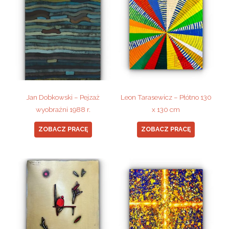
Jan Dobkowski – Pejzaż
Leon Tarasewicz – Płótno 130
wyobraźni 1988 r.
x 130 cm
ZOBACZ PRACĘ
ZOBACZ PRACĘ