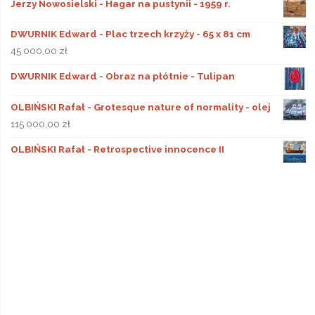
Jerzy Nowosielski - Hagar na pustynii - 1959 r.
DWURNIK Edward - Plac trzech krzyży - 65 x 81 cm
45 000,00
zł
DWURNIK Edward - Obraz na płótnie - Tulipan
OLBIŃSKI Rafał - Grotesque nature of normality - olej
115 000,00
zł
OLBIŃSKI Rafał - Retrospective innocence II