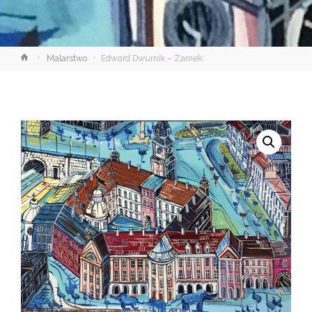
Strona
Malarstwo
Edward Dwurnik – Zamek
główna