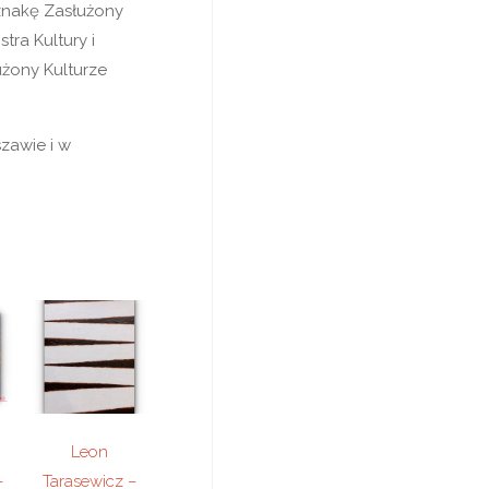
dznakę Zasłużony
tra Kultury i
żony Kulturze
zawie i w
Leon
–
Tarasewicz –