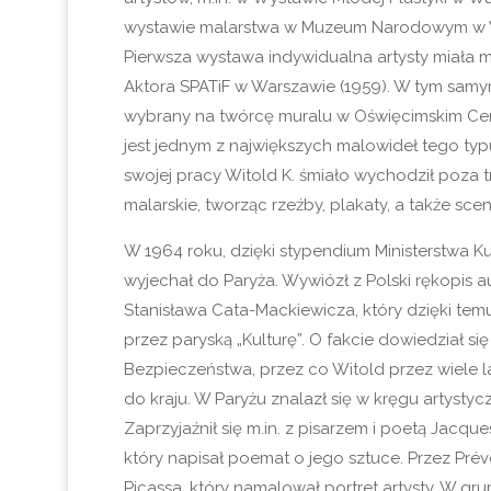
wystawie malarstwa w Muzeum Narodowym w W
Pierwsza wystawa indywidualna artysty miała m
Aktora SPATiF w Warszawie (1959). W tym samy
wybrany na twórcę muralu w Oświęcimskim Cent
jest jednym z największych malowideł tego typ
swojej pracy Witold K. śmiało wychodził poza 
malarskie, tworząc rzeźby, plakaty, a także scen
W 1964 roku, dzięki stypendium Ministerstwa Kul
wyjechał do Paryża. Wywiózł z Polski rękopis a
Stanisława Cata-Mackiewicza, który dzięki tem
przez paryską „Kulturę”. O fakcie dowiedział si
Bezpieczeństwa, przez co Witold przez wiele l
do kraju. W Paryżu znalazł się w kręgu artysty
Zaprzyjaźnił się m.in. z pisarzem i poetą Jacqu
który napisał poemat o jego sztuce. Przez Pré
Picassa, który namalował portret artysty. W gru