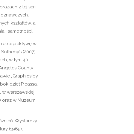
razach z tej serii
poznawczych,
ych kształtów, a
a i samotności.
ł retrospektywę w
otheby’s (2007).
ch, w tym 40
s Angeles County
awie „Graphics by
bok dzieł Picassa,
), w warszawskiej
4) oraz w Muzeum
óżnień. Wystarczy
ury (1965),