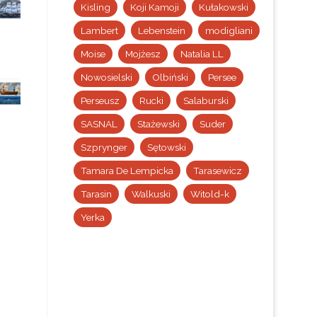
Kisling
Koji Kamoji
Kułakowski
Lambert
Lebenstein
modigliani
Moise
Mojżesz
Natalia LL
Nowosielski
Olbiński
Persee
Perseusz
Rucki
Salaburski
SASNAL
Stażewski
Suder
Szprynger
Sętowski
Tamara De Lempicka
Tarasewicz
Tarasin
Walkuski
Witold-k
Yerka