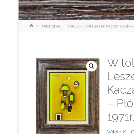
Strona
Malarstwo
Witold-K Wit Leszek Kaczanowski – 
główna
Wito
Lesz
Kacz
– Pł
1971r
Witold-K – O