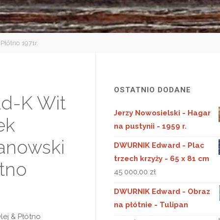
Płótno 1971r.
OSTATNIO DODANE
ld-K Wit
Jerzy Nowosielski - Hagar
ek
na pustynii - 1959 r.
anowski
DWURNIK Edward - Plac
trzech krzyży - 65 x 81 cm
ótno
45 000,00
zł
.
DWURNIK Edward - Obraz
na płótnie - Tulipan
lej & Płótno