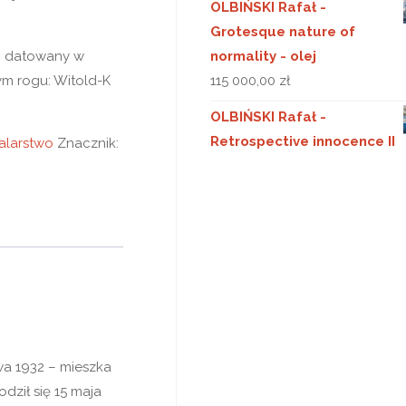
OLBIŃSKI Rafał -
Grotesque nature of
i datowany w
normality - olej
m rogu: Witold-K
115 000,00
zł
OLBIŃSKI Rafał -
Retrospective innocence II
alarstwo
Znacznik:
wa 1932 – mieszka
dził się 15 maja