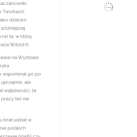
Kaczanowski,
 w Tworkach.
 jako dziecko
 późniejszej
niż ta, w którą
aża Witold K.
zawie na Wydziale
nryka
ak wspominał go po
uprzejmie, ale
ł wątpliwości, że
 pracy też nie
 brał udział w
ie polskich
arszawie (1956) czy