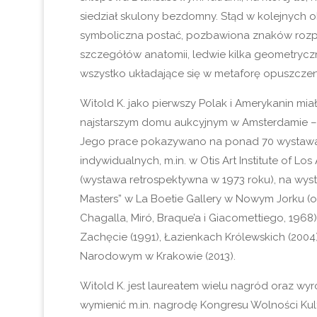
siedział skulony bezdomny. Stąd w kolejnych ob
symboliczna postać, pozbawiona znaków roz
szczegółów anatomii, ledwie kilka geometryczn
wszystko układające się w metaforę opuszczeni
Witold K. jako pierwszy Polak i Amerykanin mia
najstarszym domu aukcyjnym w Amsterdamie – S
Jego prace pokazywano na ponad 70 wystawa
indywidualnych, m.in. w Otis Art Institute of Lo
(wystawa retrospektywna w 1973 roku), na wyst
Masters” w La Boetie Gallery w Nowym Jorku (o
Chagalla, Miró, Braque’a i Giacomettiego, 1968
Zachęcie (1991), Łazienkach Królewskich (200
Narodowym w Krakowie (2013).
Witold K. jest laureatem wielu nagród oraz wyr
wymienić m.in. nagrodę Kongresu Wolności Kult