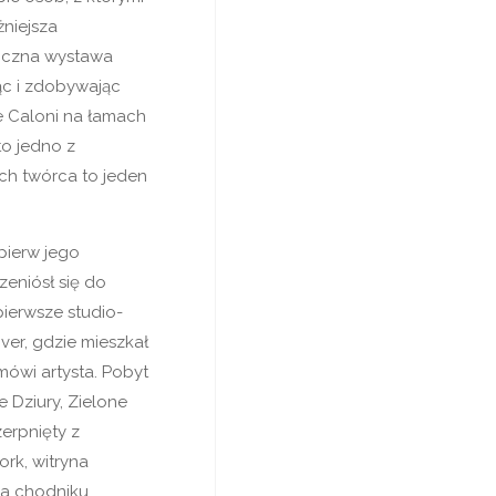
żniejsza
niczna wystawa
jąc i zdobywając
pe Caloni na łamach
to jedno z
ich twórca to jeden
pierw jego
zeniósł się do
pierwsze studio-
nver, gdzie mieszkał
 mówi artysta. Pobyt
 Dziury, Zielone
erpnięty z
rk, witryna
na chodniku,