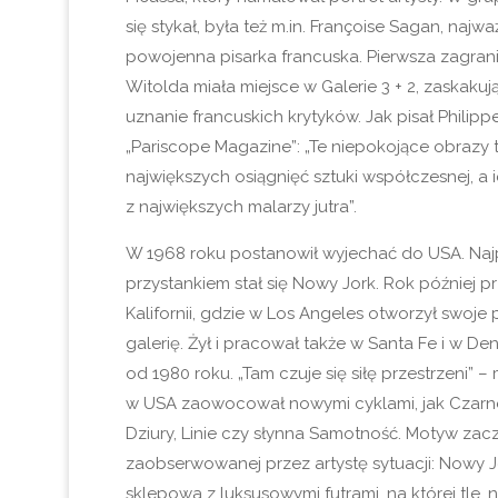
się stykał, była też m.in. Françoise Sagan, najwa
powojenna pisarka francuska. Pierwsza zagra
Witolda miała miejsce w Galerie 3 + 2, zaskaku
uznanie francuskich krytyków. Jak pisał Philip
„Pariscope Magazine”: „Te niepokojące obrazy 
największych osiągnięć sztuki współczesnej, a 
z największych malarzy jutra”.
W 1968 roku postanowił wyjechać do USA. Naj
przystankiem stał się Nowy Jork. Rok później pr
Kalifornii, gdzie w Los Angeles otworzył swoje 
galerię. Żył i pracował także w Santa Fe i w De
od 1980 roku. „Tam czuje się siłę przestrzeni” –
w USA zaowocował nowymi cyklami, jak Czarne
Dziury, Linie czy słynna Samotność. Motyw zacz
zaobserwowanej przez artystę sytuacji: Nowy Jo
sklepowa z luksusowymi futrami, na której tle, 