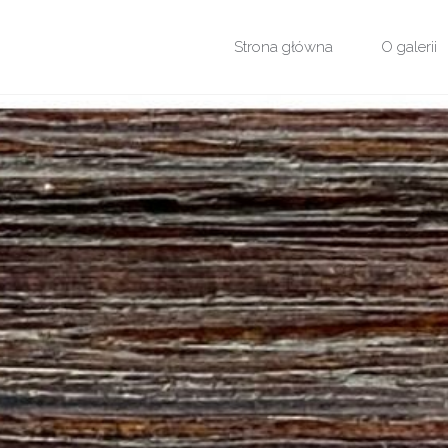
Przejdź
Strona główna
O galerii
do
treści