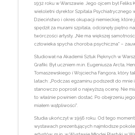
1932 roku w Warszawie. Jego ojcem był Feliks 
wieloletni dyrektor Szpitala Psychiatrycznego
Dzieciństwo i okres okupacji niemieckiej, które
spędził za murami szpitala, odcisnęły piętno na
twórczości artysty. „Nie ma większej samotności 
człowieka spycha choroba psychiczna” – zauw
Studiował na Akademii Sztuk Pięknych w Wars
Grafiki. Był uczniem m.in. Eugeniusza Arcta, He
Tomaszewskiego i Wojciecha Fangora, który t
latach: „Podczas egzaminu podszedł do mnie i 
stanowczo poprosił o najwyższą ocenę. Nie mia
to właśnie powinien dostać. Po obejrzeniu jego
miałem wątpliwości”.
Studia ukończył w 1956 roku. Od tego momentu
wystawach prezentujących najmłodsze pokolen
artystów, m.in. w Wystawie Młodej Plastyki w W