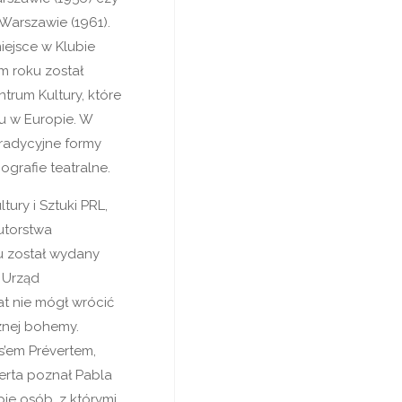
arszawie (1961).
iejsce w Klubie
m roku został
rum Kultury, które
u w Europie. W
tradycyjne formy
ografie teatralne.
tury i Sztuki PRL,
utorstwa
u został wydany
ę Urząd
at nie mógł wrócić
cznej bohemy.
es’em Prévertem,
verta poznał Pabla
pie osób, z którymi