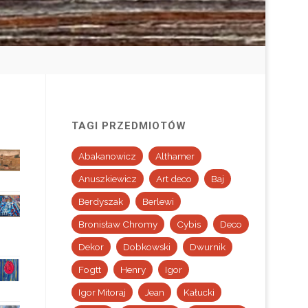
TAGI PRZEDMIOTÓW
Abakanowicz
Althamer
Anuszkiewicz
Art deco
Baj
Berdyszak
Berlewi
Bronisław Chromy
Cybis
Deco
Dekor
Dobkowski
Dwurnik
Fogtt
Henry
Igor
Igor Mitoraj
Jean
Kałucki